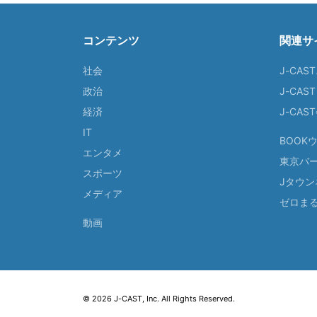
コンテンツ
関連サ
社会
J-CAS
政治
J-CAS
経済
J-CA
IT
BOOK
エンタメ
東京バ
スポーツ
Jタウン
メディア
ゼロま
動画
© 2026 J-CAST, Inc. All Rights Reserved.