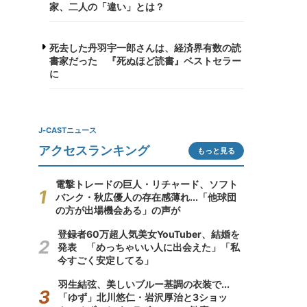
家、二人の「違い」とは？
死去した丹羽宇一郎さんは、経済界有数の読
書家だった 『死ぬほど読書』ベストセラー
に
J-CASTニュース
アクセスランキング
もっと見る
電撃トレードの巨人・リチャード、ソフト
バンク・秋広優人の存在感薄れ...「他球団
の方が出場機会ある」の声が
登録者60万超人気美女YouTuber、結婚を
発表 「めっちゃいい人に出会えた」「私
今すごく安定してる」
羽生結弦、美しいブルー基調の衣装で...
「ゆず」北川悠仁・岩沢厚治と3ショッ