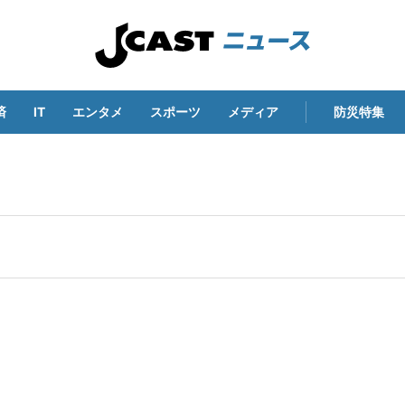
済
IT
エンタメ
スポーツ
メディア
防災特集