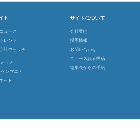
イト
サイトについて
Tニュース
会社案内
Tトレンド
採用情報
ST会社ウォッチ
お問い合わせ
ニュース読者投稿
ウォッチ
編集長からの手紙
ーゲンマニア
ネット
る