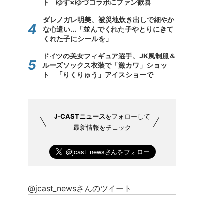
ト ゆず×ゆづコラボにファン歓喜
ダレノガレ明美、被災地炊き出しで細やか
な心遣い...「並んでくれた子やとりにきて
くれた子にシールを」
ドイツの美女フィギュア選手、JK風制服＆
ルーズソックス衣装で「激カワ」ショッ
ト 「りくりゅう」アイスショーで
J-CASTニュース
をフォローして
最新情報をチェック
@jcast_newsさんのツイート