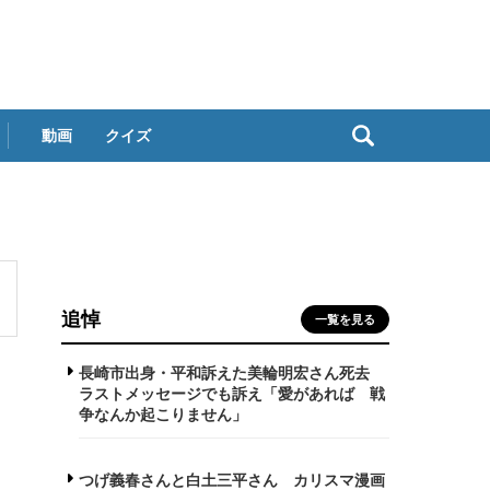
動画
クイズ
追悼
一覧を見る
長崎市出身・平和訴えた美輪明宏さん死去
ラストメッセージでも訴え「愛があれば 戦
争なんか起こりません」
つげ義春さんと白土三平さん カリスマ漫画