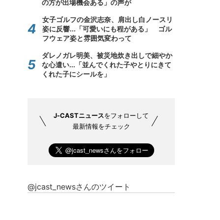
の方が出場機会ある」の声が
女子ゴルフの金沢志奈、肩出し白ノースリ
姿に反響...「可愛いにも程がある」 ゴル
フウェア姿と雰囲気変わって
ダレノガレ明美、被災地炊き出しで細やか
な心遣い...「並んでくれた子やとりにきて
くれた子にシールを」
J-CASTニュース
をフォローして
最新情報をチェック
@jcast_newsさんのツイート