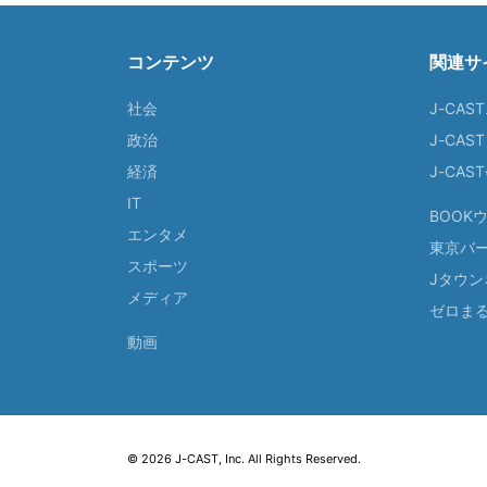
コンテンツ
関連サ
社会
J-CAS
政治
J-CAS
経済
J-CA
IT
BOOK
エンタメ
東京バ
スポーツ
Jタウン
メディア
ゼロま
動画
© 2026 J-CAST, Inc. All Rights Reserved.