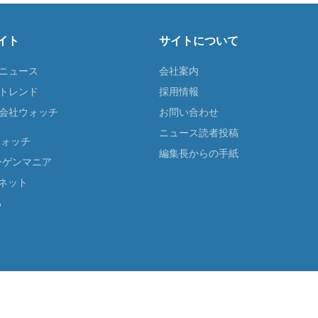
イト
サイトについて
Tニュース
会社案内
Tトレンド
採用情報
ST会社ウォッチ
お問い合わせ
ニュース読者投稿
ウォッチ
編集長からの手紙
ーゲンマニア
ネット
る