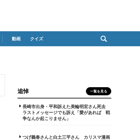
動画
クイズ
追悼
一覧を見る
長崎市出身・平和訴えた美輪明宏さん死去
ラストメッセージでも訴え「愛があれば 戦
争なんか起こりません」
つげ義春さんと白土三平さん カリスマ漫画