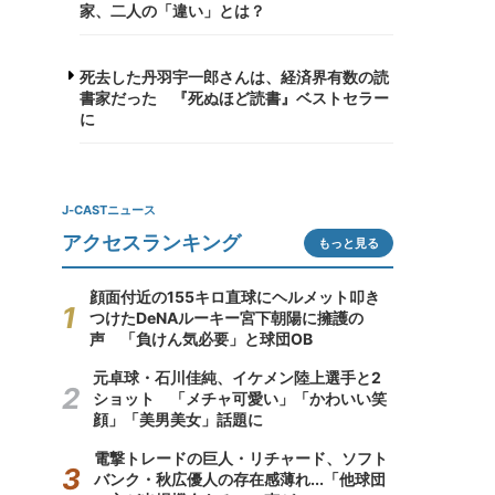
家、二人の「違い」とは？
死去した丹羽宇一郎さんは、経済界有数の読
書家だった 『死ぬほど読書』ベストセラー
に
J-CASTニュース
アクセスランキング
もっと見る
顔面付近の155キロ直球にヘルメット叩き
つけたDeNAルーキー宮下朝陽に擁護の
声 「負けん気必要」と球団OB
元卓球・石川佳純、イケメン陸上選手と2
ショット 「メチャ可愛い」「かわいい笑
顔」「美男美女」話題に
電撃トレードの巨人・リチャード、ソフト
バンク・秋広優人の存在感薄れ...「他球団