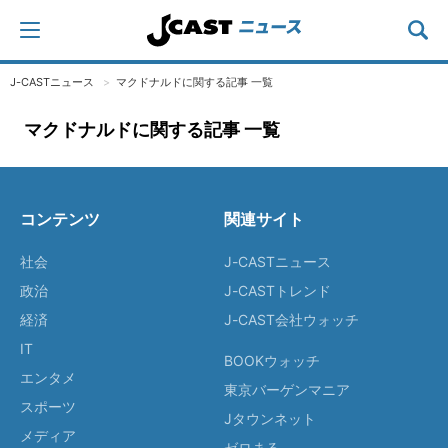
J-CASTニュース
マクドナルドに関する記事 一覧
マクドナルドに関する記事 一覧
コンテンツ
関連サイト
社会
J-CASTニュース
政治
J-CASTトレンド
経済
J-CAST会社ウォッチ
IT
BOOKウォッチ
エンタメ
東京バーゲンマニア
スポーツ
Jタウンネット
メディア
ゼロまる