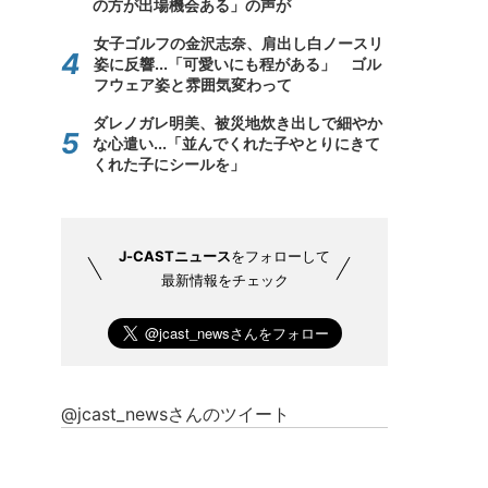
の方が出場機会ある」の声が
女子ゴルフの金沢志奈、肩出し白ノースリ
姿に反響...「可愛いにも程がある」 ゴル
フウェア姿と雰囲気変わって
ダレノガレ明美、被災地炊き出しで細やか
な心遣い...「並んでくれた子やとりにきて
くれた子にシールを」
J-CASTニュース
をフォローして
最新情報をチェック
@jcast_newsさんのツイート