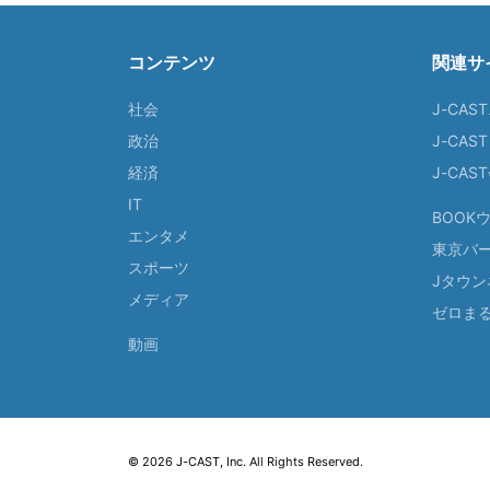
コンテンツ
関連サ
社会
J-CAS
政治
J-CAS
経済
J-CA
IT
BOOK
エンタメ
東京バ
スポーツ
Jタウン
メディア
ゼロま
動画
© 2026 J-CAST, Inc. All Rights Reserved.