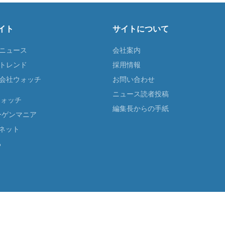
イト
サイトについて
Tニュース
会社案内
Tトレンド
採用情報
ST会社ウォッチ
お問い合わせ
ニュース読者投稿
ウォッチ
編集長からの手紙
ーゲンマニア
ネット
る