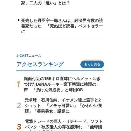
家、二人の「違い」とは？
死去した丹羽宇一郎さんは、経済界有数の読
書家だった 『死ぬほど読書』ベストセラー
に
J-CASTニュース
アクセスランキング
もっと見る
顔面付近の155キロ直球にヘルメット叩き
つけたDeNAルーキー宮下朝陽に擁護の
声 「負けん気必要」と球団OB
元卓球・石川佳純、イケメン陸上選手と2
ショット 「メチャ可愛い」「かわいい笑
顔」「美男美女」話題に
電撃トレードの巨人・リチャード、ソフト
バンク・秋広優人の存在感薄れ...「他球団