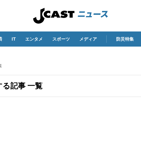
済
IT
エンタメ
スポーツ
メディア
防災特集
覧
る記事 一覧