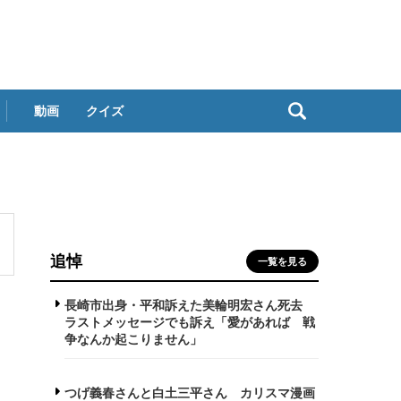
動画
クイズ
追悼
一覧を見る
長崎市出身・平和訴えた美輪明宏さん死去
ラストメッセージでも訴え「愛があれば 戦
争なんか起こりません」
つげ義春さんと白土三平さん カリスマ漫画