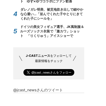
ト ゆず×ゆづコラボにファン歓喜
ダレノガレ明美、被災地炊き出しで細やか
な心遣い...「並んでくれた子やとりにきて
くれた子にシールを」
ドイツの美女フィギュア選手、JK風制服＆
ルーズソックス衣装で「激カワ」ショッ
ト 「りくりゅう」アイスショーで
J-CASTニュース
をフォローして
最新情報をチェック
@jcast_newsさんのツイート