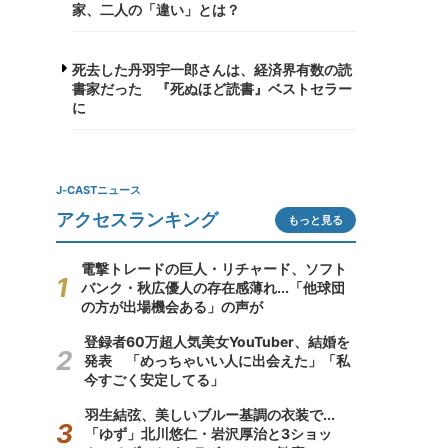
家、二人の「違い」とは？
死去した丹羽宇一郎さんは、経済界有数の読
書家だった 『死ぬほど読書』ベストセラー
に
J-CASTニュース
アクセスランキング
もっと見る
電撃トレードの巨人・リチャード、ソフト
バンク・秋広優人の存在感薄れ...「他球団
の方が出場機会ある」の声が
登録者60万超人気美女YouTuber、結婚を
発表 「めっちゃいい人に出会えた」「私
今すごく安定してる」
羽生結弦、美しいブルー基調の衣装で...
「ゆず」北川悠仁・岩沢厚治と3ショッ