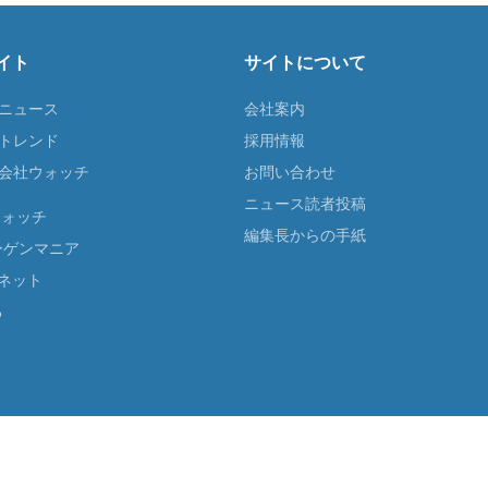
イト
サイトについて
Tニュース
会社案内
Tトレンド
採用情報
ST会社ウォッチ
お問い合わせ
ニュース読者投稿
ウォッチ
編集長からの手紙
ーゲンマニア
ネット
る