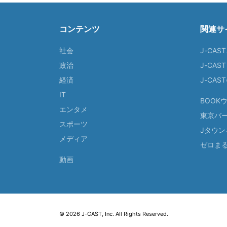
コンテンツ
関連サ
社会
J-CAS
政治
J-CAS
経済
J-CA
IT
BOOK
エンタメ
東京バ
スポーツ
Jタウン
メディア
ゼロま
動画
© 2026 J-CAST, Inc. All Rights Reserved.