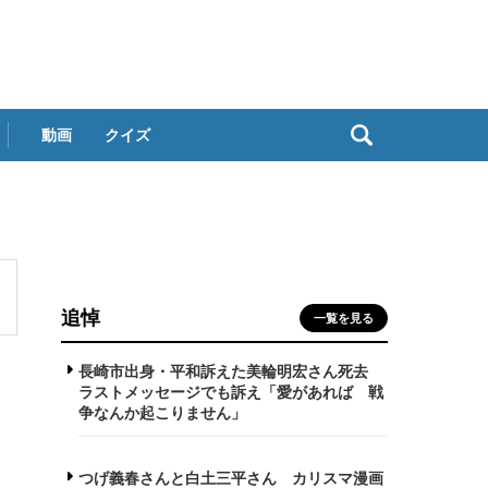
動画
クイズ
追悼
一覧を見る
長崎市出身・平和訴えた美輪明宏さん死去
ラストメッセージでも訴え「愛があれば 戦
争なんか起こりません」
つげ義春さんと白土三平さん カリスマ漫画