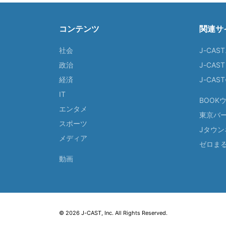
コンテンツ
関連サ
社会
J-CAS
政治
J-CAS
経済
J-CA
IT
BOOK
エンタメ
東京バ
スポーツ
Jタウン
メディア
ゼロま
動画
© 2026 J-CAST, Inc. All Rights Reserved.