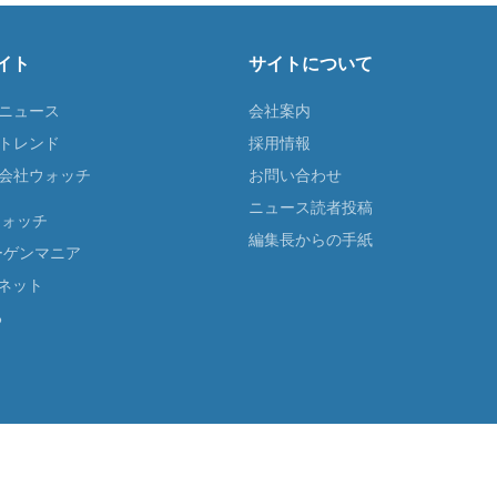
イト
サイトについて
Tニュース
会社案内
Tトレンド
採用情報
ST会社ウォッチ
お問い合わせ
ニュース読者投稿
ウォッチ
編集長からの手紙
ーゲンマニア
ネット
る