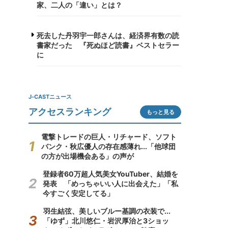
家、二人の「違い」とは？
死去した丹羽宇一郎さんは、経済界有数の読
書家だった 『死ぬほど読書』ベストセラー
に
J-CASTニュース
アクセスランキング
もっと見る
電撃トレードの巨人・リチャード、ソフト
バンク・秋広優人の存在感薄れ...「他球団
の方が出場機会ある」の声が
登録者60万超人気美女YouTuber、結婚を
発表 「めっちゃいい人に出会えた」「私
今すごく安定してる」
羽生結弦、美しいブルー基調の衣装で...
「ゆず」北川悠仁・岩沢厚治と3ショッ