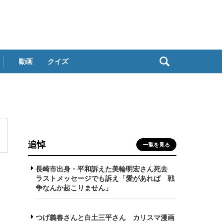
動画
クイズ
追悼
一覧を見る
長崎市出身・平和訴えた美輪明宏さん死去
ラストメッセージでも訴え「愛があれば 戦
争なんか起こりません」
つげ義春さんと白土三平さん カリスマ漫画