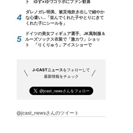
ト ゆず×ゆづコラボにファン歓喜
ダレノガレ明美、被災地炊き出しで細やか
な心遣い...「並んでくれた子やとりにきて
くれた子にシールを」
ドイツの美女フィギュア選手、JK風制服＆
ルーズソックス衣装で「激カワ」ショッ
ト 「りくりゅう」アイスショーで
J-CASTニュース
をフォローして
最新情報をチェック
@jcast_newsさんのツイート