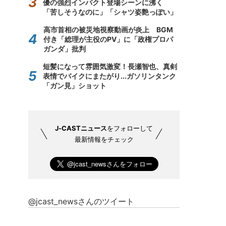
優の強烈インパクト登場シーンに沸く
「苦しそうなのに」「シャツ姿艶っぽい」
高市首相の被災地視察動画が炎上 BGM
付き「総理が主役のPV」に「政権プロパ
ガンダ」批判
短髪になって雰囲気激変！長瀬智也、真剣
表情でバイクにまたがり...ガソリンタンク
「ガン見」ショット
J-CASTニュース
をフォローして
最新情報をチェック
@jcast_newsさんのツイート