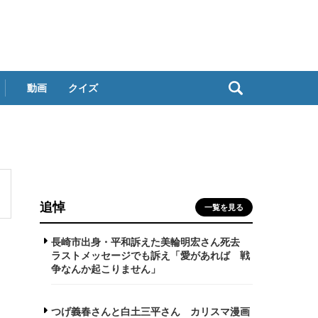
動画
クイズ
追悼
一覧を見る
長崎市出身・平和訴えた美輪明宏さん死去
ラストメッセージでも訴え「愛があれば 戦
争なんか起こりません」
つげ義春さんと白土三平さん カリスマ漫画