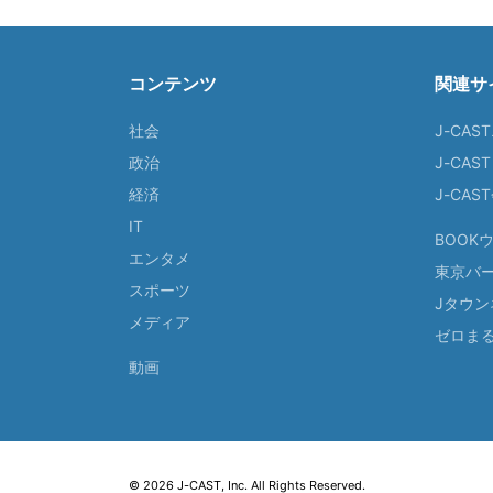
コンテンツ
関連サ
社会
J-CAS
政治
J-CAS
経済
J-CA
IT
BOOK
エンタメ
東京バ
スポーツ
Jタウン
メディア
ゼロま
動画
© 2026 J-CAST, Inc. All Rights Reserved.