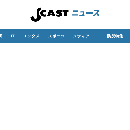
済
IT
エンタメ
スポーツ
メディア
防災特集