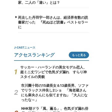
家、二人の「違い」とは？
死去した丹羽宇一郎さんは、経済界有数の読
書家だった 『死ぬほど読書』ベストセラー
に
J-CASTニュース
アクセスランキング
もっと見る
サッカー・ハーランドの美女モデル恋人、
超ミニ丈ワンピで色気ダダ漏れ すらり神
スタイルの美貌
市川團十郎の15歳長女＆13歳長男、ソファ
でリラックス仲良し2ショ 「海老蔵さん
にも麻央さんにも似てますね」「大人にな
ったな～」
NHK朝ドラ「風、薫る」、色気ダダ漏れ俳