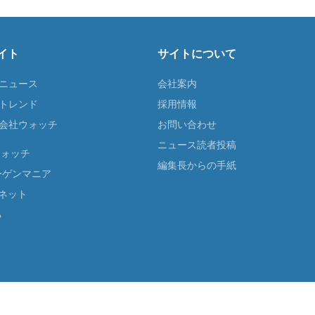
イト
サイトについて
Tニュース
会社案内
Tトレンド
採用情報
ST会社ウォッチ
お問い合わせ
ニュース読者投稿
ウォッチ
編集長からの手紙
ーゲンマニア
ネット
る