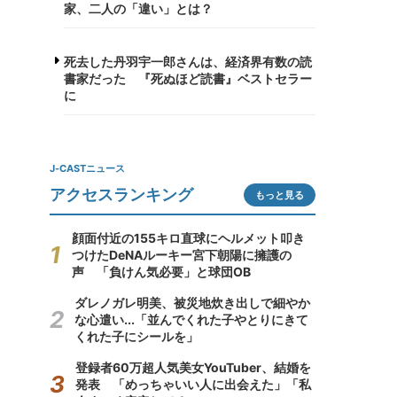
家、二人の「違い」とは？
死去した丹羽宇一郎さんは、経済界有数の読
書家だった 『死ぬほど読書』ベストセラー
に
J-CASTニュース
アクセスランキング
もっと見る
顔面付近の155キロ直球にヘルメット叩き
つけたDeNAルーキー宮下朝陽に擁護の
声 「負けん気必要」と球団OB
ダレノガレ明美、被災地炊き出しで細やか
な心遣い...「並んでくれた子やとりにきて
くれた子にシールを」
登録者60万超人気美女YouTuber、結婚を
発表 「めっちゃいい人に出会えた」「私