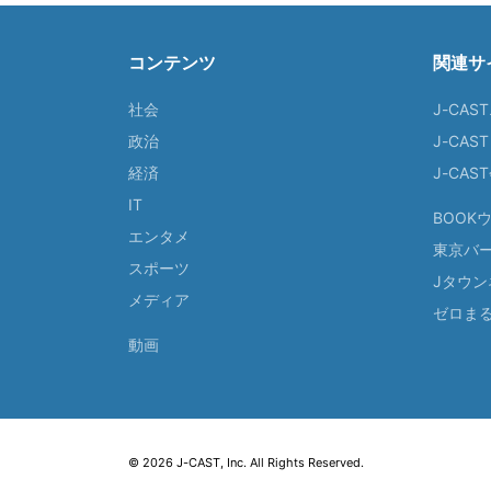
コンテンツ
関連サ
社会
J-CAS
政治
J-CAS
経済
J-CA
IT
BOOK
エンタメ
東京バ
スポーツ
Jタウン
メディア
ゼロま
動画
© 2026 J-CAST, Inc. All Rights Reserved.