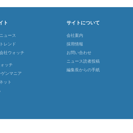
イト
サイトについて
Tニュース
会社案内
Tトレンド
採用情報
ST会社ウォッチ
お問い合わせ
ニュース読者投稿
ウォッチ
編集長からの手紙
ーゲンマニア
ネット
る