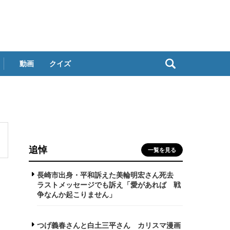
動画
クイズ
追悼
一覧を見る
長崎市出身・平和訴えた美輪明宏さん死去
ラストメッセージでも訴え「愛があれば 戦
争なんか起こりません」
つげ義春さんと白土三平さん カリスマ漫画