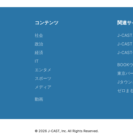
コンテンツ
関連サ
社会
J-CAS
政治
J-CAS
経済
J-CA
IT
BOOK
エンタメ
東京バ
スポーツ
Jタウン
メディア
ゼロま
動画
© 2026 J-CAST, Inc. All Rights Reserved.