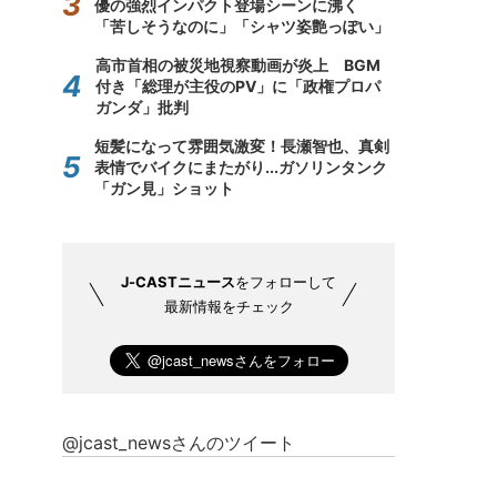
優の強烈インパクト登場シーンに沸く
「苦しそうなのに」「シャツ姿艶っぽい」
高市首相の被災地視察動画が炎上 BGM
付き「総理が主役のPV」に「政権プロパ
ガンダ」批判
短髪になって雰囲気激変！長瀬智也、真剣
表情でバイクにまたがり...ガソリンタンク
「ガン見」ショット
J-CASTニュース
をフォローして
最新情報をチェック
@jcast_newsさんのツイート