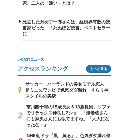
家、二人の「違い」とは？
死去した丹羽宇一郎さんは、経済界有数の読
書家だった 『死ぬほど読書』ベストセラー
に
J-CASTニュース
アクセスランキング
もっと見る
サッカー・ハーランドの美女モデル恋人、
超ミニ丈ワンピで色気ダダ漏れ すらり神
スタイルの美貌
市川團十郎の15歳長女＆13歳長男、ソファ
でリラックス仲良し2ショ 「海老蔵さん
にも麻央さんにも似てますね」「大人にな
ったな～」
NHK朝ドラ「風、薫る」、色気ダダ漏れ俳