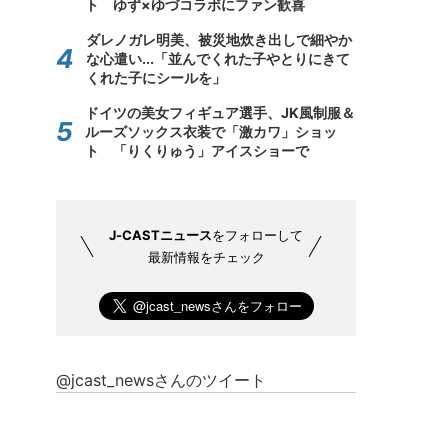
ト ゆず×ゆづコラボにファン歓喜
ダレノガレ明美、被災地炊き出しで細やか
な心遣い...「並んでくれた子やとりにきて
くれた子にシールを」
ドイツの美女フィギュア選手、JK風制服＆
ルーズソックス衣装で「激カワ」ショッ
ト 「りくりゅう」アイスショーで
J-CASTニュース
をフォローして
最新情報をチェック
@jcast_newsさんのツイート