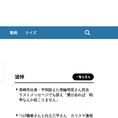
動画
クイズ
追悼
一覧を見る
長崎市出身・平和訴えた美輪明宏さん死去
ラストメッセージでも訴え「愛があれば 戦
争なんか起こりません」
つげ義春さんと白土三平さん カリスマ漫画