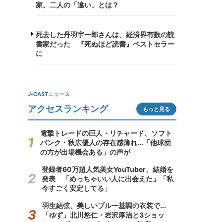
家、二人の「違い」とは？
死去した丹羽宇一郎さんは、経済界有数の読
書家だった 『死ぬほど読書』ベストセラー
に
J-CASTニュース
アクセスランキング
もっと見る
電撃トレードの巨人・リチャード、ソフト
バンク・秋広優人の存在感薄れ...「他球団
の方が出場機会ある」の声が
登録者60万超人気美女YouTuber、結婚を
発表 「めっちゃいい人に出会えた」「私
今すごく安定してる」
羽生結弦、美しいブルー基調の衣装で...
「ゆず」北川悠仁・岩沢厚治と3ショッ