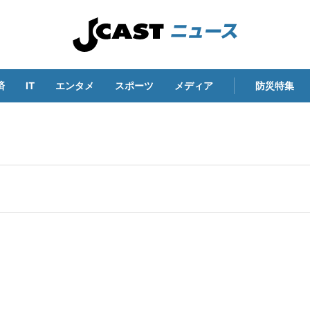
済
IT
エンタメ
スポーツ
メディア
防災特集