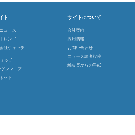
イト
サイトについて
Tニュース
会社案内
Tトレンド
採用情報
ST会社ウォッチ
お問い合わせ
ニュース読者投稿
ウォッチ
編集長からの手紙
ーゲンマニア
ネット
る