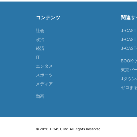
コンテンツ
関連サ
社会
J-CAS
政治
J-CAS
経済
J-CA
IT
BOOK
エンタメ
東京バ
スポーツ
Jタウン
メディア
ゼロま
動画
© 2026 J-CAST, Inc. All Rights Reserved.