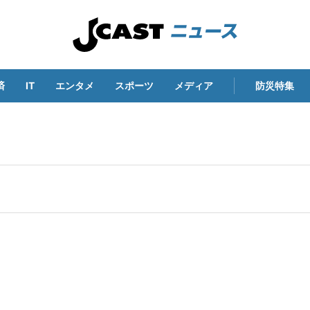
済
IT
エンタメ
スポーツ
メディア
防災特集