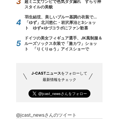
超ミニ丈ワンピで色気ダダ漏れ すらり神
スタイルの美貌
羽生結弦、美しいブルー基調の衣装で...
「ゆず」北川悠仁・岩沢厚治と3ショッ
ト ゆず×ゆづコラボにファン歓喜
ドイツの美女フィギュア選手、JK風制服＆
ルーズソックス衣装で「激カワ」ショッ
ト 「りくりゅう」アイスショーで
J-CASTニュース
をフォローして
最新情報をチェック
@jcast_newsさんのツイート