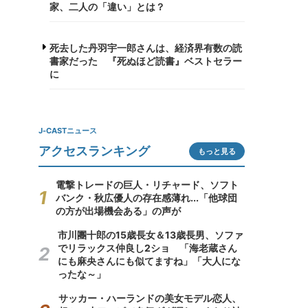
家、二人の「違い」とは？
死去した丹羽宇一郎さんは、経済界有数の読
書家だった 『死ぬほど読書』ベストセラー
に
J-CASTニュース
アクセスランキング
もっと見る
電撃トレードの巨人・リチャード、ソフト
バンク・秋広優人の存在感薄れ...「他球団
の方が出場機会ある」の声が
市川團十郎の15歳長女＆13歳長男、ソファ
でリラックス仲良し2ショ 「海老蔵さん
にも麻央さんにも似てますね」「大人にな
ったな～」
サッカー・ハーランドの美女モデル恋人、