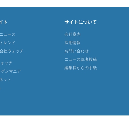
イト
サイトについて
Tニュース
会社案内
Tトレンド
採用情報
ST会社ウォッチ
お問い合わせ
ニュース読者投稿
ウォッチ
編集長からの手紙
ーゲンマニア
ネット
る