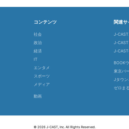
コンテンツ
関連サ
社会
J-CAS
政治
J-CAS
経済
J-CA
IT
BOOK
エンタメ
東京バ
スポーツ
Jタウン
メディア
ゼロま
動画
© 2026 J-CAST, Inc. All Rights Reserved.