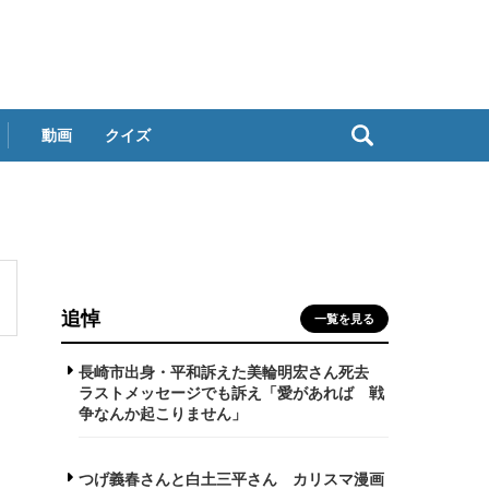
動画
クイズ
追悼
一覧を見る
長崎市出身・平和訴えた美輪明宏さん死去
ラストメッセージでも訴え「愛があれば 戦
争なんか起こりません」
つげ義春さんと白土三平さん カリスマ漫画