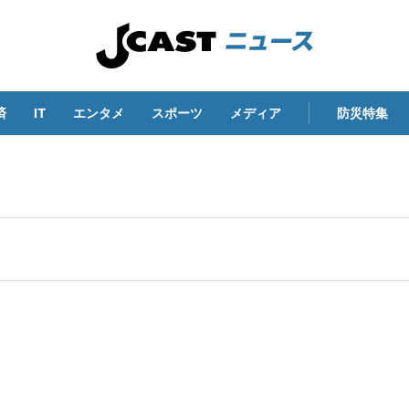
済
IT
エンタメ
スポーツ
メディア
防災特集