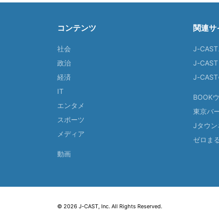
コンテンツ
関連サ
社会
J-CAS
政治
J-CAS
経済
J-CA
IT
BOOK
エンタメ
東京バ
スポーツ
Jタウン
メディア
ゼロま
動画
© 2026 J-CAST, Inc. All Rights Reserved.