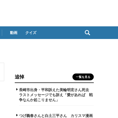
動画
クイズ
追悼
一覧を見る
長崎市出身・平和訴えた美輪明宏さん死去
ラストメッセージでも訴え「愛があれば 戦
争なんか起こりません」
つげ義春さんと白土三平さん カリスマ漫画