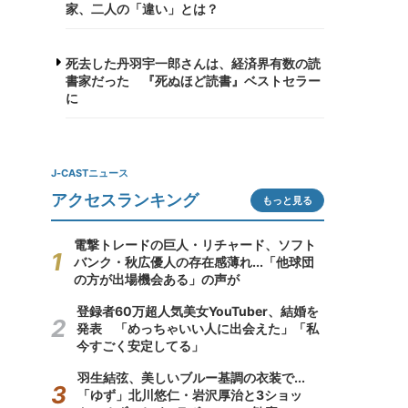
家、二人の「違い」とは？
死去した丹羽宇一郎さんは、経済界有数の読
書家だった 『死ぬほど読書』ベストセラー
に
J-CASTニュース
アクセスランキング
もっと見る
電撃トレードの巨人・リチャード、ソフト
バンク・秋広優人の存在感薄れ...「他球団
の方が出場機会ある」の声が
登録者60万超人気美女YouTuber、結婚を
発表 「めっちゃいい人に出会えた」「私
今すごく安定してる」
羽生結弦、美しいブルー基調の衣装で...
「ゆず」北川悠仁・岩沢厚治と3ショッ