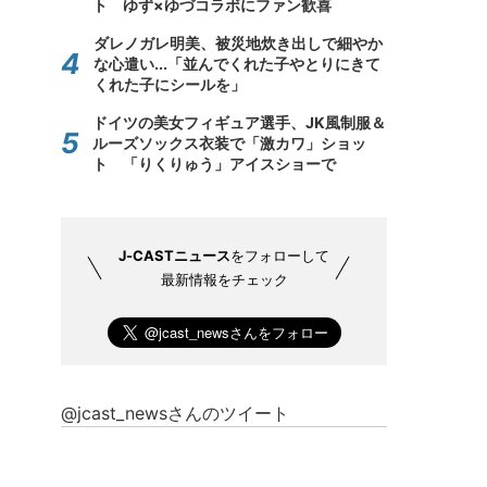
ト ゆず×ゆづコラボにファン歓喜
ダレノガレ明美、被災地炊き出しで細やか
な心遣い...「並んでくれた子やとりにきて
くれた子にシールを」
ドイツの美女フィギュア選手、JK風制服＆
ルーズソックス衣装で「激カワ」ショッ
ト 「りくりゅう」アイスショーで
J-CASTニュース
をフォローして
最新情報をチェック
@jcast_newsさんのツイート