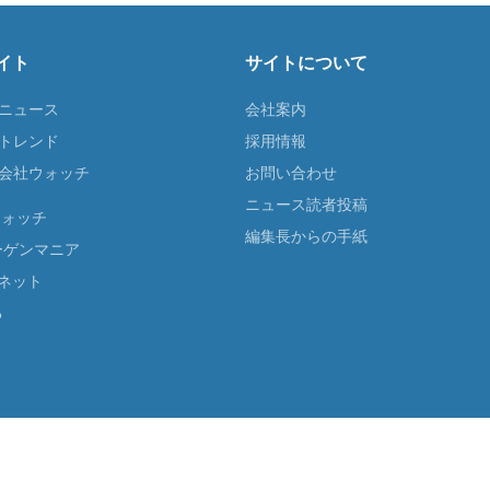
イト
サイトについて
Tニュース
会社案内
Tトレンド
採用情報
ST会社ウォッチ
お問い合わせ
ニュース読者投稿
ウォッチ
編集長からの手紙
ーゲンマニア
ネット
る