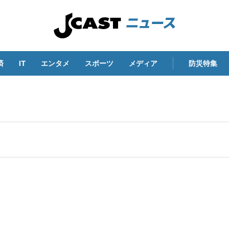
済
IT
エンタメ
スポーツ
メディア
防災特集