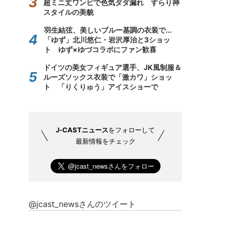
超ミニ丈ワンピで色気ダダ漏れ すらり神
スタイルの美貌
羽生結弦、美しいブルー基調の衣装で...
「ゆず」北川悠仁・岩沢厚治と3ショッ
ト ゆず×ゆづコラボにファン歓喜
ドイツの美女フィギュア選手、JK風制服＆
ルーズソックス衣装で「激カワ」ショッ
ト 「りくりゅう」アイスショーで
J-CASTニュース
をフォローして
最新情報をチェック
@jcast_newsさんのツイート