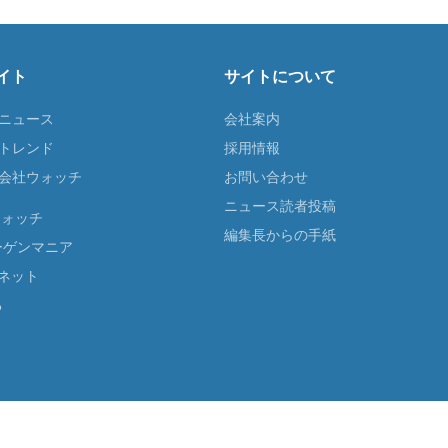
イト
サイトについて
Tニュース
会社案内
Tトレンド
採用情報
ST会社ウォッチ
お問い合わせ
ニュース読者投稿
ウォッチ
編集長からの手紙
ーゲンマニア
ネット
る