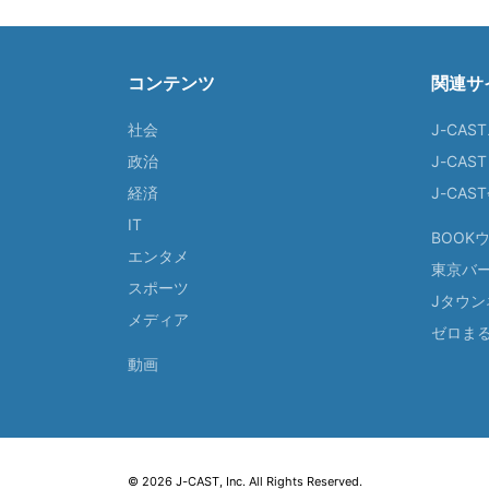
コンテンツ
関連サ
社会
J-CAS
政治
J-CAS
経済
J-CA
IT
BOOK
エンタメ
東京バ
スポーツ
Jタウン
メディア
ゼロま
動画
© 2026 J-CAST, Inc. All Rights Reserved.