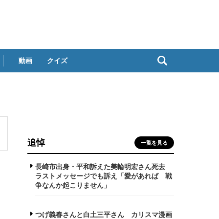
動画
クイズ
追悼
一覧を見る
長崎市出身・平和訴えた美輪明宏さん死去
ラストメッセージでも訴え「愛があれば 戦
争なんか起こりません」
つげ義春さんと白土三平さん カリスマ漫画