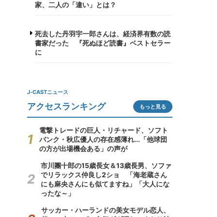
家、二人の「違い」とは？
死去した丹羽宇一郎さんは、経済界有数の読
書家だった 『死ぬほど読書』ベストセラー
に
J-CASTニュース
アクセスランキング
もっと見る
電撃トレードの巨人・リチャード、ソフト
バンク・秋広優人の存在感薄れ...「他球団
の方が出場機会ある」の声が
市川團十郎の15歳長女＆13歳長男、ソファ
でリラックス仲良し2ショ 「海老蔵さん
にも麻央さんにも似てますね」「大人にな
ったな～」
サッカー・ハーランドの美女モデル恋人、