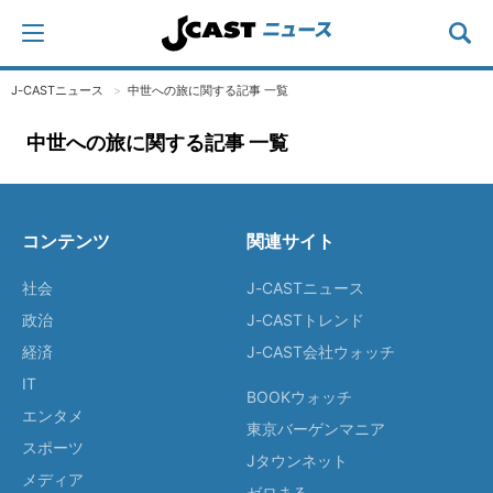
J-CASTニュース
中世への旅に関する記事 一覧
中世への旅に関する記事 一覧
コンテンツ
関連サイト
社会
J-CASTニュース
政治
J-CASTトレンド
経済
J-CAST会社ウォッチ
IT
BOOKウォッチ
エンタメ
東京バーゲンマニア
スポーツ
Jタウンネット
メディア
ゼロまる