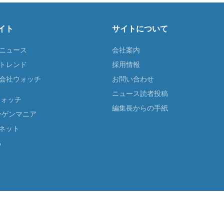
イト
サイトについて
Tニュース
会社案内
Tトレンド
採用情報
ST会社ウォッチ
お問い合わせ
ニュース読者投稿
ウォッチ
編集長からの手紙
ーゲンマニア
ネット
る