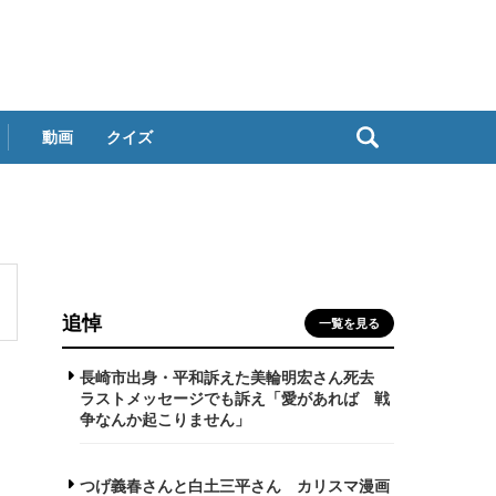
動画
クイズ
追悼
一覧を見る
長崎市出身・平和訴えた美輪明宏さん死去
ラストメッセージでも訴え「愛があれば 戦
争なんか起こりません」
つげ義春さんと白土三平さん カリスマ漫画