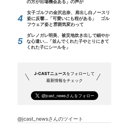
の方が出場機会ある」の声が
女子ゴルフの金沢志奈、肩出し白ノースリ
姿に反響...「可愛いにも程がある」 ゴル
フウェア姿と雰囲気変わって
ダレノガレ明美、被災地炊き出しで細やか
な心遣い...「並んでくれた子やとりにきて
くれた子にシールを」
J-CASTニュース
をフォローして
最新情報をチェック
@jcast_newsさんのツイート