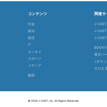
コンテンツ
関連サ
社会
J-CAS
政治
J-CAS
経済
J-CA
IT
BOOK
エンタメ
東京バ
スポーツ
Jタウン
メディア
ゼロま
動画
© 2026 J-CAST, Inc. All Rights Reserved.