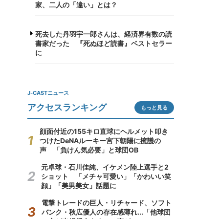
家、二人の「違い」とは？
死去した丹羽宇一郎さんは、経済界有数の読
書家だった 『死ぬほど読書』ベストセラー
に
J-CASTニュース
アクセスランキング
もっと見る
顔面付近の155キロ直球にヘルメット叩き
つけたDeNAルーキー宮下朝陽に擁護の
声 「負けん気必要」と球団OB
元卓球・石川佳純、イケメン陸上選手と2
ショット 「メチャ可愛い」「かわいい笑
顔」「美男美女」話題に
電撃トレードの巨人・リチャード、ソフト
バンク・秋広優人の存在感薄れ...「他球団