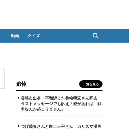
動画
クイズ
追悼
一覧を見る
長崎市出身・平和訴えた美輪明宏さん死去
ラストメッセージでも訴え「愛があれば 戦
争なんか起こりません」
つげ義春さんと白土三平さん カリスマ漫画