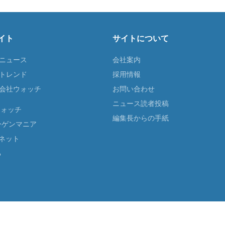
イト
サイトについて
Tニュース
会社案内
Tトレンド
採用情報
ST会社ウォッチ
お問い合わせ
ニュース読者投稿
ウォッチ
編集長からの手紙
ーゲンマニア
ネット
る