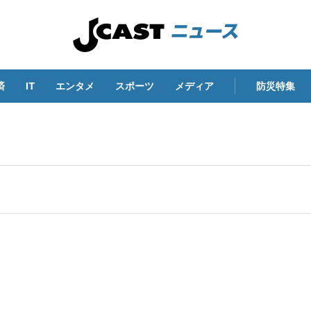
済
IT
エンタメ
スポーツ
メディア
防災特集