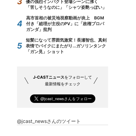
優の強烈インパクト登場シーンに沸く
「苦しそうなのに」「シャツ姿艶っぽい」
高市首相の被災地視察動画が炎上 BGM
付き「総理が主役のPV」に「政権プロパ
ガンダ」批判
短髪になって雰囲気激変！長瀬智也、真剣
表情でバイクにまたがり...ガソリンタンク
「ガン見」ショット
J-CASTニュース
をフォローして
最新情報をチェック
@jcast_newsさんのツイート