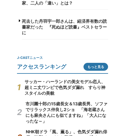
家、二人の「違い」とは？
死去した丹羽宇一郎さんは、経済界有数の読
書家だった 『死ぬほど読書』ベストセラー
に
J-CASTニュース
アクセスランキング
もっと見る
サッカー・ハーランドの美女モデル恋人、
超ミニ丈ワンピで色気ダダ漏れ すらり神
スタイルの美貌
市川團十郎の15歳長女＆13歳長男、ソファ
でリラックス仲良し2ショ 「海老蔵さん
にも麻央さんにも似てますね」「大人にな
ったな～」
NHK朝ドラ「風、薫る」、色気ダダ漏れ俳