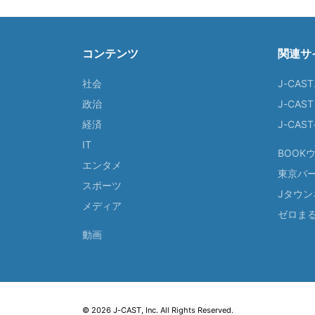
コンテンツ
関連サ
社会
J-CAS
政治
J-CAS
経済
J-CA
IT
BOOK
エンタメ
東京バ
スポーツ
Jタウン
メディア
ゼロま
動画
© 2026 J-CAST, Inc. All Rights Reserved.