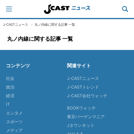
J-CASTニュース
丸ノ内線に関する記事 一覧
丸ノ内線に関する記事 一覧
コンテンツ
関連サイト
社会
J-CASTニュース
政治
J-CASTトレンド
経済
J-CAST会社ウォッチ
IT
BOOKウォッチ
エンタメ
東京バーゲンマニア
スポーツ
Jタウンネット
メディア
ゼロまる