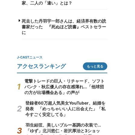
家、二人の「違い」とは？
死去した丹羽宇一郎さんは、経済界有数の読
書家だった 『死ぬほど読書』ベストセラー
に
J-CASTニュース
アクセスランキング
もっと見る
電撃トレードの巨人・リチャード、ソフト
バンク・秋広優人の存在感薄れ...「他球団
の方が出場機会ある」の声が
登録者60万超人気美女YouTuber、結婚を
発表 「めっちゃいい人に出会えた」「私
今すごく安定してる」
羽生結弦、美しいブルー基調の衣装で...
「ゆず」北川悠仁・岩沢厚治と3ショッ