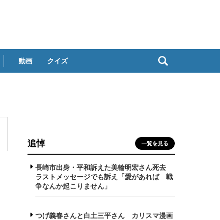
動画
クイズ
追悼
一覧を見る
長崎市出身・平和訴えた美輪明宏さん死去
ラストメッセージでも訴え「愛があれば 戦
争なんか起こりません」
つげ義春さんと白土三平さん カリスマ漫画