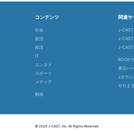
コンテンツ
関連サ
社会
J-CAS
政治
J-CAS
経済
J-CA
IT
BOOK
エンタメ
東京バ
スポーツ
Jタウン
メディア
ゼロま
動画
© 2026 J-CAST, Inc. All Rights Reserved.