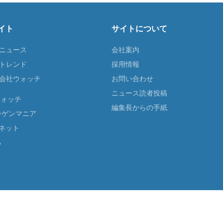
イト
サイトについて
Tニュース
会社案内
Tトレンド
採用情報
ST会社ウォッチ
お問い合わせ
ニュース読者投稿
ウォッチ
編集長からの手紙
ーゲンマニア
ネット
る