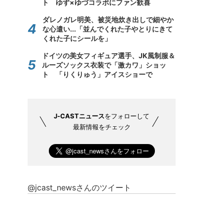
ト ゆず×ゆづコラボにファン歓喜
ダレノガレ明美、被災地炊き出しで細やか
な心遣い...「並んでくれた子やとりにきて
くれた子にシールを」
ドイツの美女フィギュア選手、JK風制服＆
ルーズソックス衣装で「激カワ」ショッ
ト 「りくりゅう」アイスショーで
J-CASTニュース
をフォローして
最新情報をチェック
@jcast_newsさんのツイート