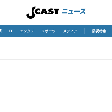
済
IT
エンタメ
スポーツ
メディア
防災特集