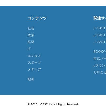
コンテンツ
関連サ
社会
J-CAS
政治
J-CAS
経済
J-CA
IT
BOOK
エンタメ
東京バ
スポーツ
Jタウン
メディア
ゼロま
動画
© 2026 J-CAST, Inc. All Rights Reserved.