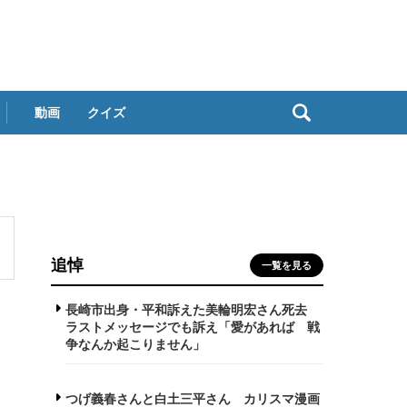
動画
クイズ
追悼
一覧を見る
長崎市出身・平和訴えた美輪明宏さん死去
ラストメッセージでも訴え「愛があれば 戦
争なんか起こりません」
つげ義春さんと白土三平さん カリスマ漫画