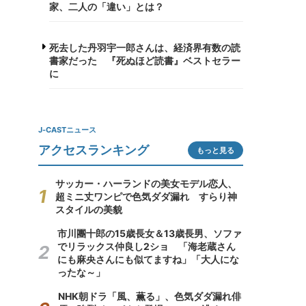
家、二人の「違い」とは？
死去した丹羽宇一郎さんは、経済界有数の読
書家だった 『死ぬほど読書』ベストセラー
に
J-CASTニュース
アクセスランキング
もっと見る
サッカー・ハーランドの美女モデル恋人、
超ミニ丈ワンピで色気ダダ漏れ すらり神
スタイルの美貌
市川團十郎の15歳長女＆13歳長男、ソファ
でリラックス仲良し2ショ 「海老蔵さん
にも麻央さんにも似てますね」「大人にな
ったな～」
NHK朝ドラ「風、薫る」、色気ダダ漏れ俳