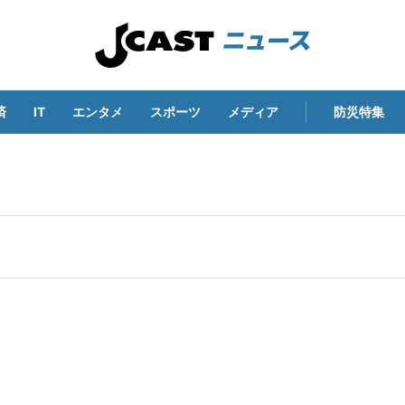
済
IT
エンタメ
スポーツ
メディア
防災特集