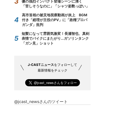
優の強烈インパクト登場シーンに沸く
「苦しそうなのに」「シャツ姿艶っぽい」
高市首相の被災地視察動画が炎上 BGM
付き「総理が主役のPV」に「政権プロパ
ガンダ」批判
短髪になって雰囲気激変！長瀬智也、真剣
表情でバイクにまたがり...ガソリンタンク
「ガン見」ショット
J-CASTニュース
をフォローして
最新情報をチェック
@jcast_newsさんのツイート