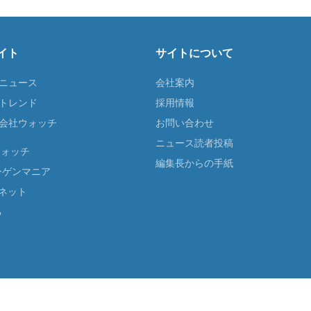
イト
サイトについて
Tニュース
会社案内
Tトレンド
採用情報
ST会社ウォッチ
お問い合わせ
ニュース読者投稿
ウォッチ
編集長からの手紙
ーゲンマニア
ネット
る