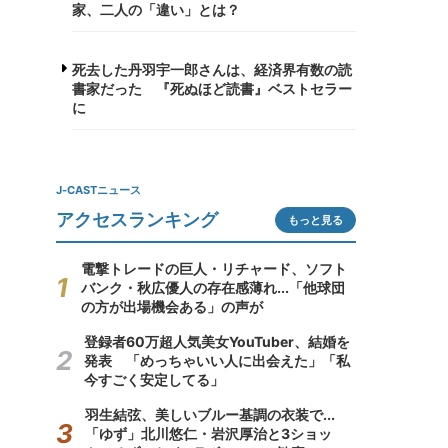
家、二人の「違い」とは？
死去した丹羽宇一郎さんは、経済界有数の読
書家だった 『死ぬほど読書』ベストセラー
に
J-CASTニュース
アクセスランキング
もっと見る
電撃トレードの巨人・リチャード、ソフト
バンク・秋広優人の存在感薄れ...「他球団
の方が出場機会ある」の声が
登録者60万超人気美女YouTuber、結婚を
発表 「めっちゃいい人に出会えた」「私
今すごく安定してる」
羽生結弦、美しいブルー基調の衣装で...
「ゆず」北川悠仁・岩沢厚治と3ショッ