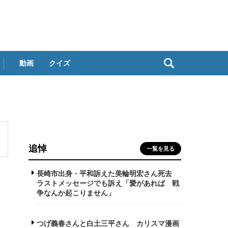
動画
クイズ
追悼
一覧を見る
長崎市出身・平和訴えた美輪明宏さん死去
ラストメッセージでも訴え「愛があれば 戦
争なんか起こりません」
つげ義春さんと白土三平さん カリスマ漫画