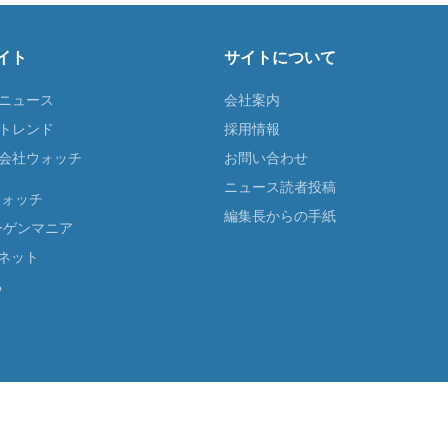
イト
サイトについて
Tニュース
会社案内
Tトレンド
採用情報
ST会社ウォッチ
お問い合わせ
ニュース読者投稿
ウォッチ
編集長からの手紙
ーゲンマニア
ネット
る