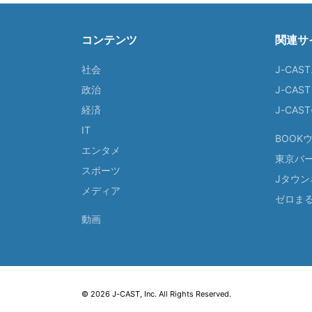
コンテンツ
関連サ
社会
J-CAS
政治
J-CAS
経済
J-CA
IT
BOOK
エンタメ
東京バ
スポーツ
Jタウン
メディア
ゼロま
動画
© 2026 J-CAST, Inc. All Rights Reserved.