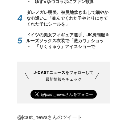
ト ゆず×ゆづコラボにファン歓喜
ダレノガレ明美、被災地炊き出しで細やか
な心遣い...「並んでくれた子やとりにきて
くれた子にシールを」
ドイツの美女フィギュア選手、JK風制服＆
ルーズソックス衣装で「激カワ」ショッ
ト 「りくりゅう」アイスショーで
J-CASTニュース
をフォローして
最新情報をチェック
@jcast_newsさんのツイート