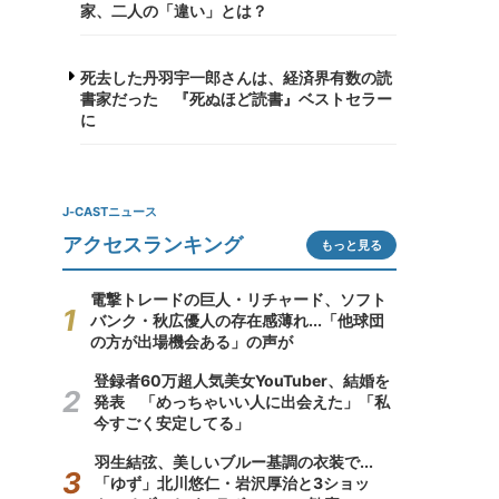
家、二人の「違い」とは？
死去した丹羽宇一郎さんは、経済界有数の読
書家だった 『死ぬほど読書』ベストセラー
に
J-CASTニュース
アクセスランキング
もっと見る
電撃トレードの巨人・リチャード、ソフト
バンク・秋広優人の存在感薄れ...「他球団
の方が出場機会ある」の声が
登録者60万超人気美女YouTuber、結婚を
発表 「めっちゃいい人に出会えた」「私
今すごく安定してる」
羽生結弦、美しいブルー基調の衣装で...
「ゆず」北川悠仁・岩沢厚治と3ショッ