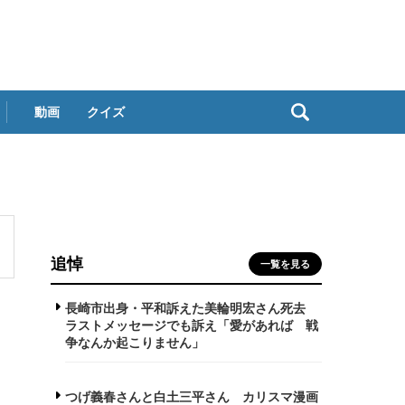
動画
クイズ
追悼
一覧を見る
長崎市出身・平和訴えた美輪明宏さん死去
ラストメッセージでも訴え「愛があれば 戦
争なんか起こりません」
つげ義春さんと白土三平さん カリスマ漫画