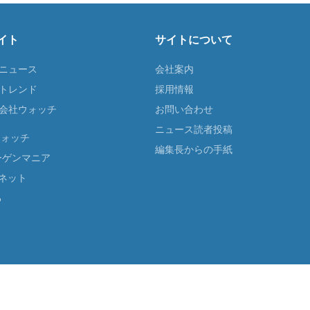
イト
サイトについて
Tニュース
会社案内
Tトレンド
採用情報
ST会社ウォッチ
お問い合わせ
ニュース読者投稿
ウォッチ
編集長からの手紙
ーゲンマニア
ネット
る