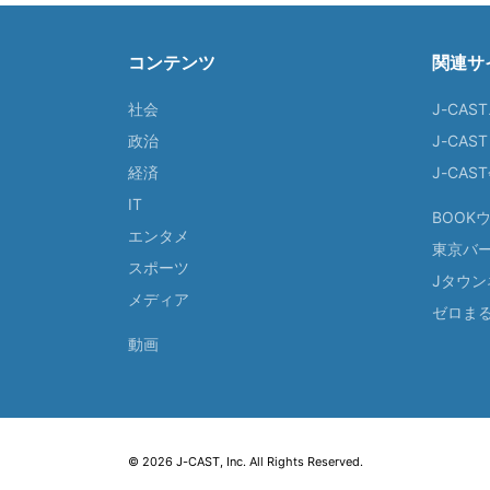
コンテンツ
関連サ
社会
J-CAS
政治
J-CAS
経済
J-CA
IT
BOOK
エンタメ
東京バ
スポーツ
Jタウン
メディア
ゼロま
動画
© 2026 J-CAST, Inc. All Rights Reserved.