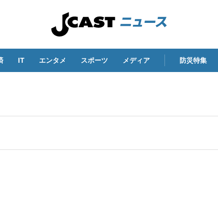
済
IT
エンタメ
スポーツ
メディア
防災特集