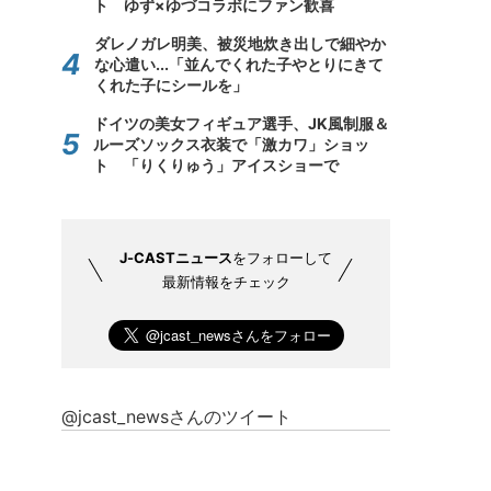
ト ゆず×ゆづコラボにファン歓喜
ダレノガレ明美、被災地炊き出しで細やか
な心遣い...「並んでくれた子やとりにきて
くれた子にシールを」
ドイツの美女フィギュア選手、JK風制服＆
ルーズソックス衣装で「激カワ」ショッ
ト 「りくりゅう」アイスショーで
J-CASTニュース
をフォローして
最新情報をチェック
@jcast_newsさんのツイート