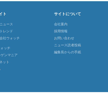
イト
サイトについて
Tニュース
会社案内
Tトレンド
採用情報
ST会社ウォッチ
お問い合わせ
ニュース読者投稿
ウォッチ
編集長からの手紙
ーゲンマニア
ネット
る