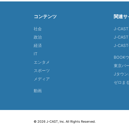
コンテンツ
関連サ
社会
J-CAS
政治
J-CAS
経済
J-CA
IT
BOOK
エンタメ
東京バ
スポーツ
Jタウン
メディア
ゼロま
動画
© 2026 J-CAST, Inc. All Rights Reserved.