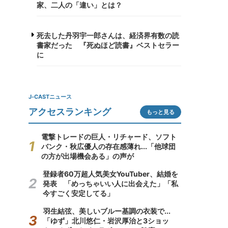
家、二人の「違い」とは？
死去した丹羽宇一郎さんは、経済界有数の読
書家だった 『死ぬほど読書』ベストセラー
に
J-CASTニュース
アクセスランキング
もっと見る
電撃トレードの巨人・リチャード、ソフト
バンク・秋広優人の存在感薄れ...「他球団
の方が出場機会ある」の声が
登録者60万超人気美女YouTuber、結婚を
発表 「めっちゃいい人に出会えた」「私
今すごく安定してる」
羽生結弦、美しいブルー基調の衣装で...
「ゆず」北川悠仁・岩沢厚治と3ショッ