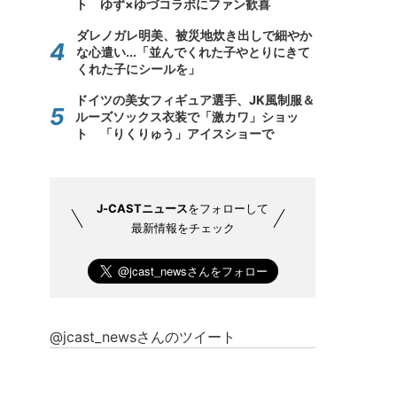
ト ゆず×ゆづコラボにファン歓喜
ダレノガレ明美、被災地炊き出しで細やか
な心遣い...「並んでくれた子やとりにきて
くれた子にシールを」
ドイツの美女フィギュア選手、JK風制服＆
ルーズソックス衣装で「激カワ」ショッ
ト 「りくりゅう」アイスショーで
J-CASTニュース
をフォローして
最新情報をチェック
@jcast_newsさんのツイート