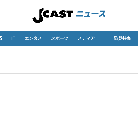
済
IT
エンタメ
スポーツ
メディア
防災特集