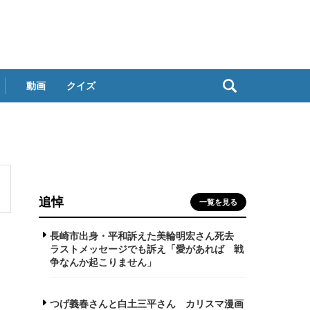
動画
クイズ
追悼
一覧を見る
長崎市出身・平和訴えた美輪明宏さん死去
ラストメッセージでも訴え「愛があれば 戦
争なんか起こりません」
つげ義春さんと白土三平さん カリスマ漫画