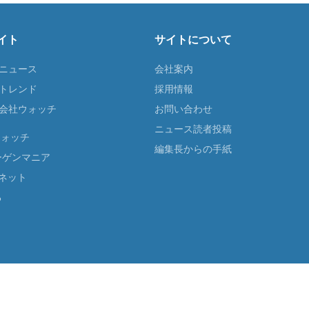
イト
サイトについて
Tニュース
会社案内
Tトレンド
採用情報
ST会社ウォッチ
お問い合わせ
ニュース読者投稿
ウォッチ
編集長からの手紙
ーゲンマニア
ネット
る