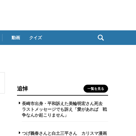
動画
クイズ
追悼
一覧を見る
長崎市出身・平和訴えた美輪明宏さん死去
ラストメッセージでも訴え「愛があれば 戦
争なんか起こりません」
つげ義春さんと白土三平さん カリスマ漫画