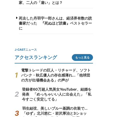
家、二人の「違い」とは？
死去した丹羽宇一郎さんは、経済界有数の読
書家だった 『死ぬほど読書』ベストセラー
に
J-CASTニュース
アクセスランキング
もっと見る
電撃トレードの巨人・リチャード、ソフト
バンク・秋広優人の存在感薄れ...「他球団
の方が出場機会ある」の声が
登録者60万超人気美女YouTuber、結婚を
発表 「めっちゃいい人に出会えた」「私
今すごく安定してる」
羽生結弦、美しいブルー基調の衣装で...
「ゆず」北川悠仁・岩沢厚治と3ショッ