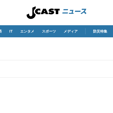
済
IT
エンタメ
スポーツ
メディア
防災特集