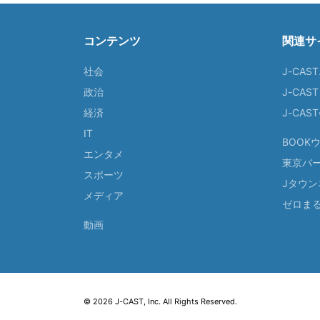
コンテンツ
関連サ
社会
J-CAS
政治
J-CAS
経済
J-CA
IT
BOOK
エンタメ
東京バ
スポーツ
Jタウン
メディア
ゼロま
動画
© 2026 J-CAST, Inc. All Rights Reserved.