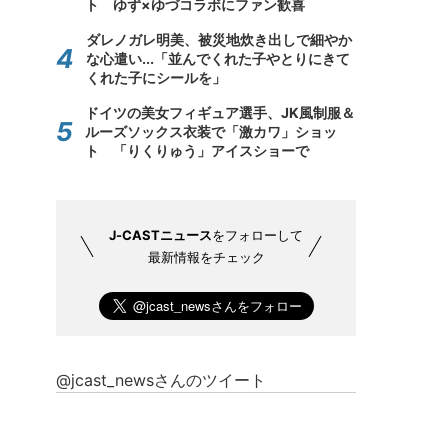
ト ゆず×ゆづコラボにファン歓喜
ダレノガレ明美、被災地炊き出しで細やか
な心遣い...「並んでくれた子やとりにきて
くれた子にシールを」
ドイツの美女フィギュア選手、JK風制服＆
ルーズソックス衣装で「激カワ」ショッ
ト 「りくりゅう」アイスショーで
J-CASTニュース
をフォローして
最新情報をチェック
@jcast_newsさんのツイート