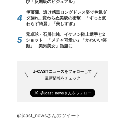
び「反則級のビジュアル」
伊藤蘭、透け感黒ロングドレス姿で色気ダ
ダ漏れ...変わらぬ美貌の衝撃 「ずっと変
わらず綺麗」「美しすぎ」
元卓球・石川佳純、イケメン陸上選手と2
ショット 「メチャ可愛い」「かわいい笑
顔」「美男美女」話題に
J-CASTニュース
をフォローして
最新情報をチェック
@jcast_newsさんのツイート