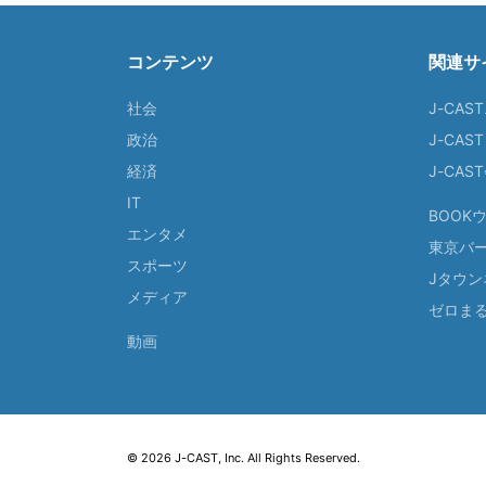
コンテンツ
関連サ
社会
J-CAS
政治
J-CAS
経済
J-CA
IT
BOOK
エンタメ
東京バ
スポーツ
Jタウン
メディア
ゼロま
動画
© 2026 J-CAST, Inc. All Rights Reserved.