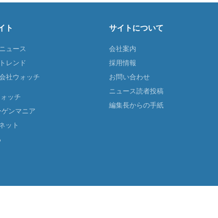
イト
サイトについて
Tニュース
会社案内
Tトレンド
採用情報
ST会社ウォッチ
お問い合わせ
ニュース読者投稿
ウォッチ
編集長からの手紙
ーゲンマニア
ネット
る