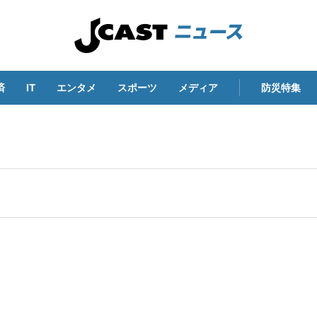
済
IT
エンタメ
スポーツ
メディア
防災特集