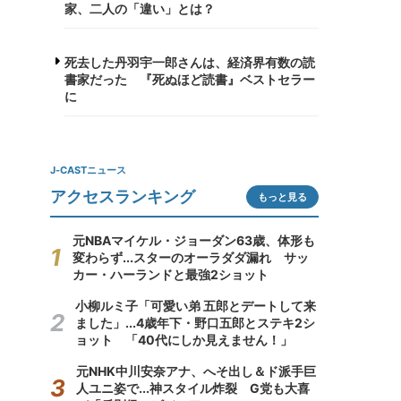
家、二人の「違い」とは？
死去した丹羽宇一郎さんは、経済界有数の読
書家だった 『死ぬほど読書』ベストセラー
に
J-CASTニュース
アクセスランキング
もっと見る
元NBAマイケル・ジョーダン63歳、体形も
変わらず...スターのオーラダダ漏れ サッ
カー・ハーランドと最強2ショット
小柳ルミ子「可愛い弟 五郎とデートして来
ました」...4歳年下・野口五郎とステキ2シ
ョット 「40代にしか見えません！」
元NHK中川安奈アナ、へそ出し＆ド派手巨
人ユニ姿で...神スタイル炸裂 G党も大喜