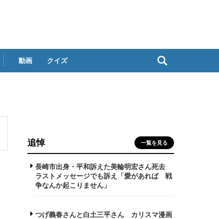
動画
クイズ
追悼
一覧を見る
長崎市出身・平和訴えた美輪明宏さん死去
ラストメッセージでも訴え「愛があれば 戦
争なんか起こりません」
つげ義春さんと白土三平さん カリスマ漫画