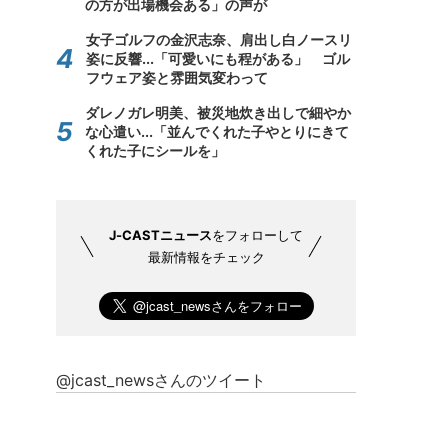
の方が出場機会ある」の声が
女子ゴルフの金沢志奈、肩出し白ノースリ
姿に反響...「可愛いにも程がある」 ゴル
フウェア姿と雰囲気変わって
ダレノガレ明美、被災地炊き出しで細やか
な心遣い...「並んでくれた子やとりにきて
くれた子にシールを」
J-CASTニュース
をフォローして
最新情報をチェック
@jcast_newsさんのツイート