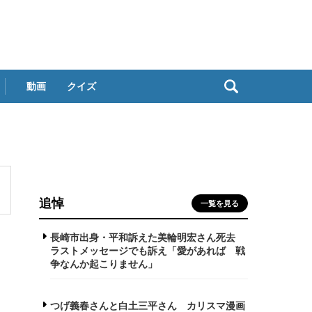
動画
クイズ
追悼
一覧を見る
長崎市出身・平和訴えた美輪明宏さん死去
ラストメッセージでも訴え「愛があれば 戦
争なんか起こりません」
つげ義春さんと白土三平さん カリスマ漫画