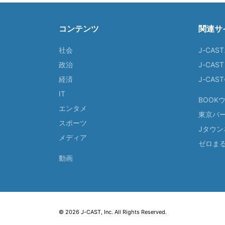
コンテンツ
関連サ
社会
J-CAS
政治
J-CAS
経済
J-CA
IT
BOOK
エンタメ
東京バ
スポーツ
Jタウン
メディア
ゼロま
動画
© 2026 J-CAST, Inc. All Rights Reserved.