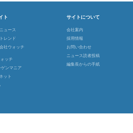
イト
サイトについて
Tニュース
会社案内
Tトレンド
採用情報
ST会社ウォッチ
お問い合わせ
ニュース読者投稿
ウォッチ
編集長からの手紙
ーゲンマニア
ネット
る