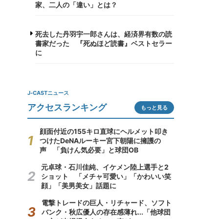
家、二人の「違い」とは？
死去した丹羽宇一郎さんは、経済界有数の読
書家だった 『死ぬほど読書』ベストセラー
に
J-CASTニュース
アクセスランキング
もっと見る
顔面付近の155キロ直球にヘルメット叩き
つけたDeNAルーキー宮下朝陽に擁護の
声 「負けん気必要」と球団OB
元卓球・石川佳純、イケメン陸上選手と2
ショット 「メチャ可愛い」「かわいい笑
顔」「美男美女」話題に
電撃トレードの巨人・リチャード、ソフト
バンク・秋広優人の存在感薄れ...「他球団