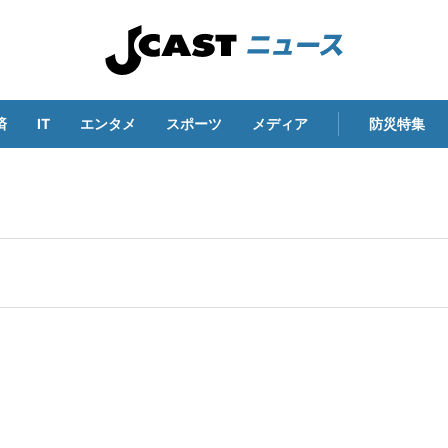
済
IT
エンタメ
スポーツ
メディア
防災特集