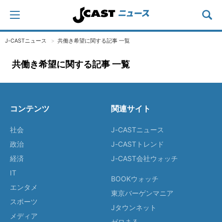
J-CASTニュース
共働き希望に関する記事 一覧
共働き希望に関する記事 一覧
コンテンツ
関連サイト
社会
J-CASTニュース
政治
J-CASTトレンド
経済
J-CAST会社ウォッチ
IT
BOOKウォッチ
エンタメ
東京バーゲンマニア
スポーツ
Jタウンネット
メディア
ゼロまる