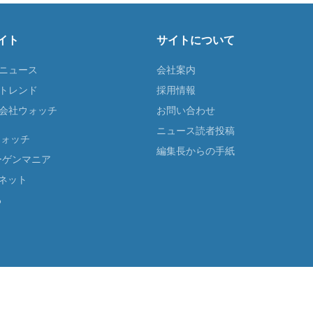
イト
サイトについて
Tニュース
会社案内
Tトレンド
採用情報
ST会社ウォッチ
お問い合わせ
ニュース読者投稿
ウォッチ
編集長からの手紙
ーゲンマニア
ネット
る