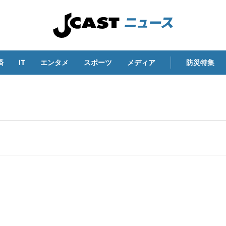
済
IT
エンタメ
スポーツ
メディア
防災特集