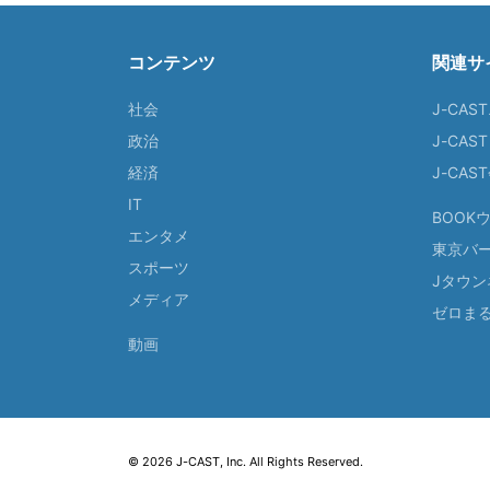
コンテンツ
関連サ
社会
J-CAS
政治
J-CAS
経済
J-CA
IT
BOOK
エンタメ
東京バ
スポーツ
Jタウン
メディア
ゼロま
動画
© 2026 J-CAST, Inc. All Rights Reserved.