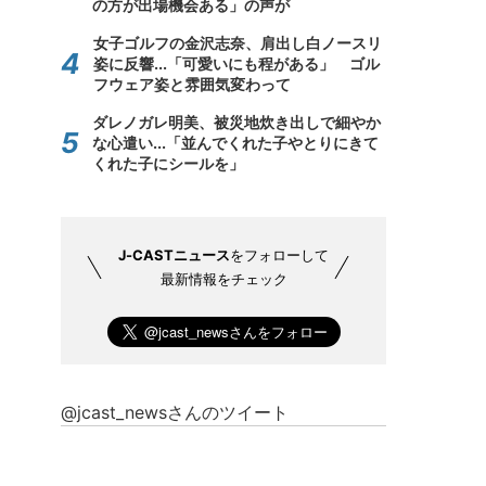
の方が出場機会ある」の声が
女子ゴルフの金沢志奈、肩出し白ノースリ
姿に反響...「可愛いにも程がある」 ゴル
フウェア姿と雰囲気変わって
ダレノガレ明美、被災地炊き出しで細やか
な心遣い...「並んでくれた子やとりにきて
くれた子にシールを」
J-CASTニュース
をフォローして
最新情報をチェック
@jcast_newsさんのツイート