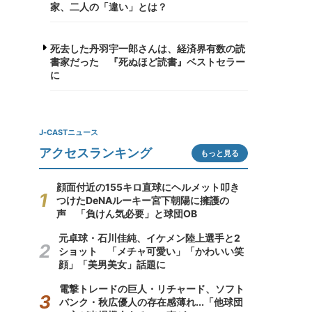
家、二人の「違い」とは？
死去した丹羽宇一郎さんは、経済界有数の読
書家だった 『死ぬほど読書』ベストセラー
に
J-CASTニュース
アクセスランキング
もっと見る
顔面付近の155キロ直球にヘルメット叩き
つけたDeNAルーキー宮下朝陽に擁護の
声 「負けん気必要」と球団OB
元卓球・石川佳純、イケメン陸上選手と2
ショット 「メチャ可愛い」「かわいい笑
顔」「美男美女」話題に
電撃トレードの巨人・リチャード、ソフト
バンク・秋広優人の存在感薄れ...「他球団