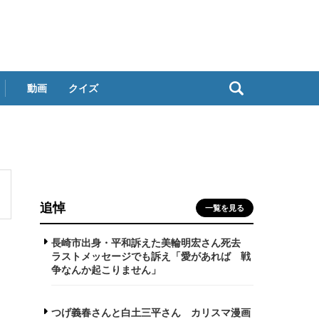
動画
クイズ
追悼
一覧を見る
長崎市出身・平和訴えた美輪明宏さん死去
ラストメッセージでも訴え「愛があれば 戦
争なんか起こりません」
つげ義春さんと白土三平さん カリスマ漫画