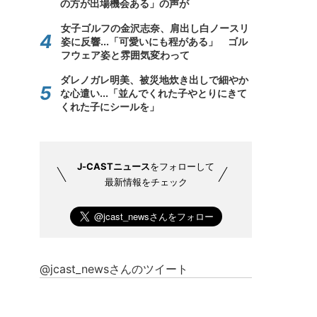
の方が出場機会ある」の声が
女子ゴルフの金沢志奈、肩出し白ノースリ
姿に反響...「可愛いにも程がある」 ゴル
フウェア姿と雰囲気変わって
ダレノガレ明美、被災地炊き出しで細やか
な心遣い...「並んでくれた子やとりにきて
くれた子にシールを」
J-CASTニュース
をフォローして
最新情報をチェック
@jcast_newsさんのツイート