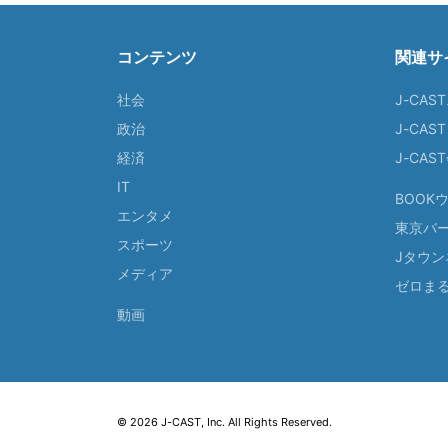
コンテンツ
関連サ
社会
J-CAS
政治
J-CAS
経済
J-CA
IT
BOOK
エンタメ
東京バ
スポーツ
Jタウン
メディア
ゼロま
動画
© 2026 J-CAST, Inc. All Rights Reserved.