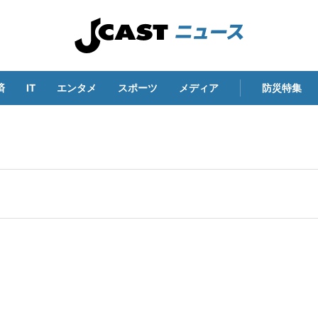
済
IT
エンタメ
スポーツ
メディア
防災特集