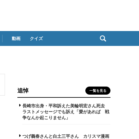
動画
クイズ
追悼
一覧を見る
長崎市出身・平和訴えた美輪明宏さん死去
ラストメッセージでも訴え「愛があれば 戦
争なんか起こりません」
つげ義春さんと白土三平さん カリスマ漫画