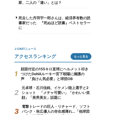
家、二人の「違い」とは？
死去した丹羽宇一郎さんは、経済界有数の読
書家だった 『死ぬほど読書』ベストセラー
に
J-CASTニュース
アクセスランキング
もっと見る
顔面付近の155キロ直球にヘルメット叩き
つけたDeNAルーキー宮下朝陽に擁護の
声 「負けん気必要」と球団OB
元卓球・石川佳純、イケメン陸上選手と2
ショット 「メチャ可愛い」「かわいい笑
顔」「美男美女」話題に
電撃トレードの巨人・リチャード、ソフト
バンク・秋広優人の存在感薄れ...「他球団