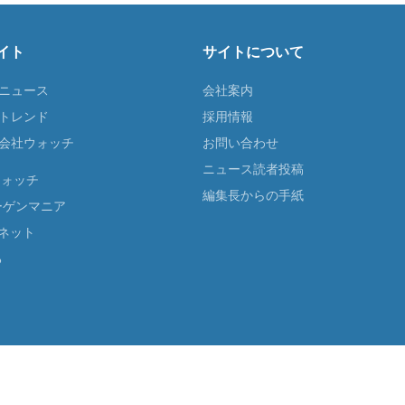
イト
サイトについて
Tニュース
会社案内
Tトレンド
採用情報
ST会社ウォッチ
お問い合わせ
ニュース読者投稿
ウォッチ
編集長からの手紙
ーゲンマニア
ネット
る