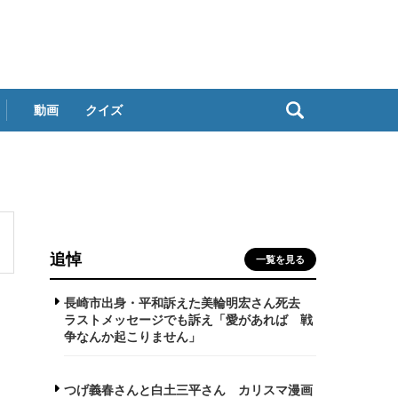
動画
クイズ
追悼
一覧を見る
長崎市出身・平和訴えた美輪明宏さん死去
ラストメッセージでも訴え「愛があれば 戦
争なんか起こりません」
つげ義春さんと白土三平さん カリスマ漫画