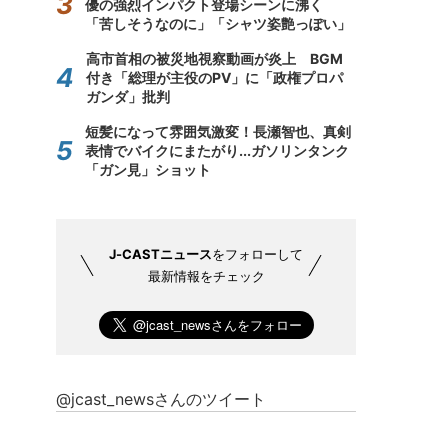
優の強烈インパクト登場シーンに沸く
「苦しそうなのに」「シャツ姿艶っぽい」
高市首相の被災地視察動画が炎上 BGM
付き「総理が主役のPV」に「政権プロパ
ガンダ」批判
短髪になって雰囲気激変！長瀬智也、真剣
表情でバイクにまたがり...ガソリンタンク
「ガン見」ショット
J-CASTニュース
をフォローして
最新情報をチェック
@jcast_newsさんのツイート