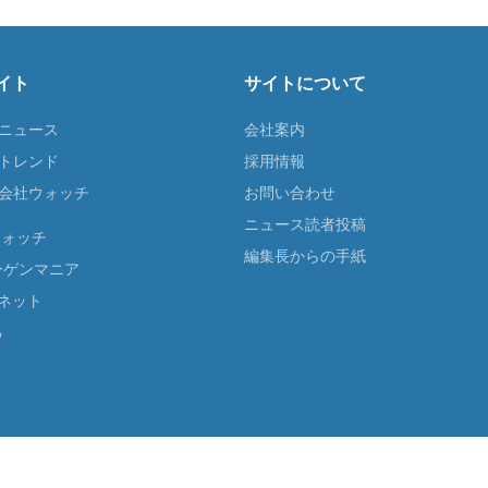
イト
サイトについて
Tニュース
会社案内
Tトレンド
採用情報
ST会社ウォッチ
お問い合わせ
ニュース読者投稿
ウォッチ
編集長からの手紙
ーゲンマニア
ネット
る