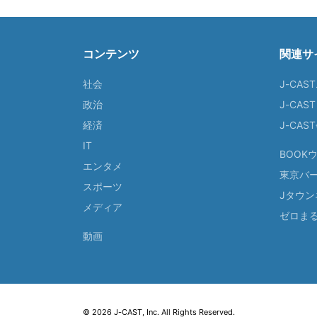
コンテンツ
関連サ
社会
J-CAS
政治
J-CAS
経済
J-CA
IT
BOOK
エンタメ
東京バ
スポーツ
Jタウン
メディア
ゼロま
動画
© 2026 J-CAST, Inc. All Rights Reserved.