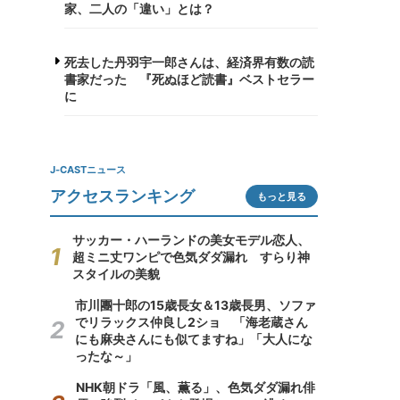
家、二人の「違い」とは？
死去した丹羽宇一郎さんは、経済界有数の読
書家だった 『死ぬほど読書』ベストセラー
に
J-CASTニュース
アクセスランキング
もっと見る
サッカー・ハーランドの美女モデル恋人、
超ミニ丈ワンピで色気ダダ漏れ すらり神
スタイルの美貌
市川團十郎の15歳長女＆13歳長男、ソファ
でリラックス仲良し2ショ 「海老蔵さん
にも麻央さんにも似てますね」「大人にな
ったな～」
NHK朝ドラ「風、薫る」、色気ダダ漏れ俳