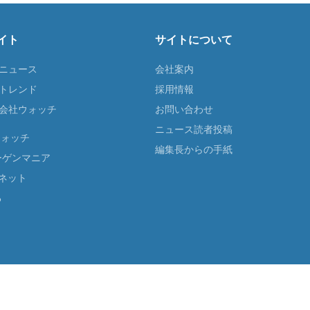
イト
サイトについて
Tニュース
会社案内
Tトレンド
採用情報
ST会社ウォッチ
お問い合わせ
ニュース読者投稿
ウォッチ
編集長からの手紙
ーゲンマニア
ネット
る