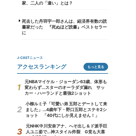
家、二人の「違い」とは？
死去した丹羽宇一郎さんは、経済界有数の読
書家だった 『死ぬほど読書』ベストセラー
に
J-CASTニュース
アクセスランキング
もっと見る
元NBAマイケル・ジョーダン63歳、体形も
変わらず...スターのオーラダダ漏れ サッ
カー・ハーランドと最強2ショット
小柳ルミ子「可愛い弟 五郎とデートして来
ました」...4歳年下・野口五郎とステキ2シ
ョット 「40代にしか見えません！」
元NHK中川安奈アナ、へそ出し＆ド派手巨
人ユニ姿で...神スタイル炸裂 G党も大喜