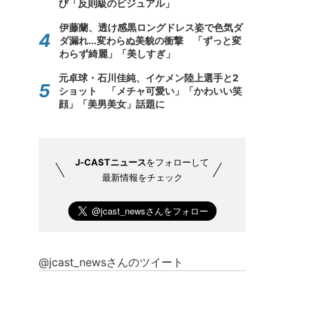
び「反則級のビジュアル」
伊藤蘭、透け感黒ロングドレス姿で色気ダ
ダ漏れ...変わらぬ美貌の衝撃 「ずっと変
わらず綺麗」「美しすぎ」
元卓球・石川佳純、イケメン陸上選手と2
ショット 「メチャ可愛い」「かわいい笑
顔」「美男美女」話題に
J-CASTニュース
をフォローして
最新情報をチェック
@jcast_newsさんのツイート