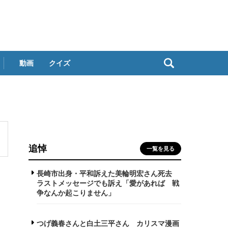
動画
クイズ
追悼
一覧を見る
長崎市出身・平和訴えた美輪明宏さん死去
ラストメッセージでも訴え「愛があれば 戦
争なんか起こりません」
つげ義春さんと白土三平さん カリスマ漫画