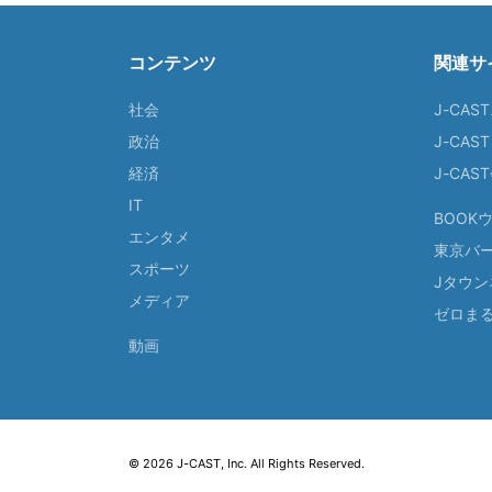
コンテンツ
関連サ
社会
J-CAS
政治
J-CAS
経済
J-CA
IT
BOOK
エンタメ
東京バ
スポーツ
Jタウン
メディア
ゼロま
動画
© 2026 J-CAST, Inc. All Rights Reserved.