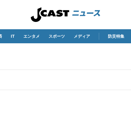
済
IT
エンタメ
スポーツ
メディア
防災特集