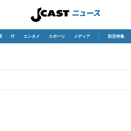
済
IT
エンタメ
スポーツ
メディア
防災特集