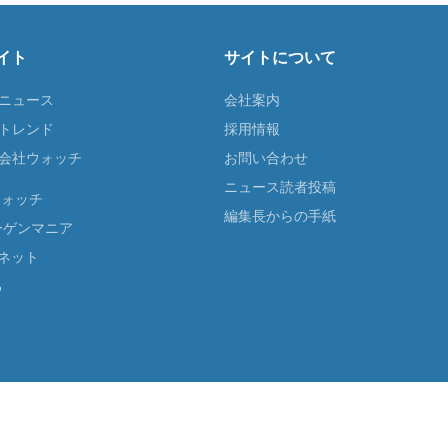
イト
サイトについて
Tニュース
会社案内
Tトレンド
採用情報
ST会社ウォッチ
お問い合わせ
ニュース読者投稿
ウォッチ
編集長からの手紙
ーゲンマニア
ネット
る