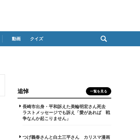
動画
クイズ
追悼
一覧を見る
長崎市出身・平和訴えた美輪明宏さん死去
ラストメッセージでも訴え「愛があれば 戦
争なんか起こりません」
つげ義春さんと白土三平さん カリスマ漫画