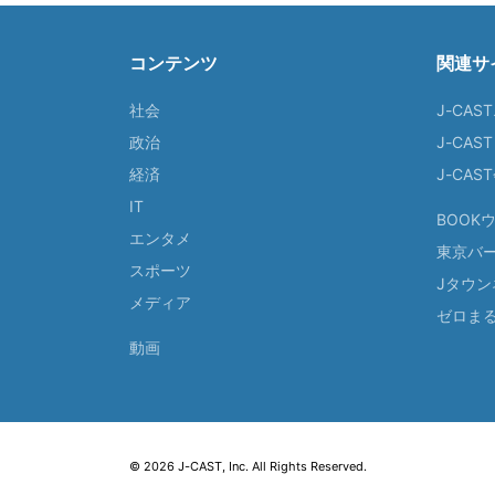
コンテンツ
関連サ
社会
J-CAS
政治
J-CAS
経済
J-CA
IT
BOOK
エンタメ
東京バ
スポーツ
Jタウン
メディア
ゼロま
動画
© 2026 J-CAST, Inc. All Rights Reserved.