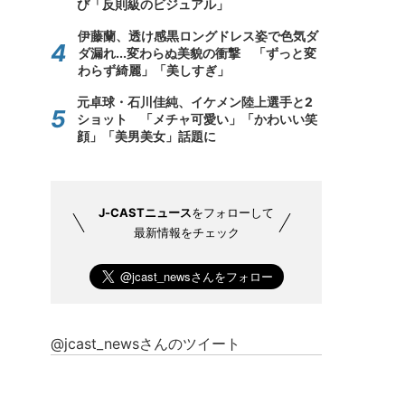
び「反則級のビジュアル」
伊藤蘭、透け感黒ロングドレス姿で色気ダ
ダ漏れ...変わらぬ美貌の衝撃 「ずっと変
わらず綺麗」「美しすぎ」
元卓球・石川佳純、イケメン陸上選手と2
ショット 「メチャ可愛い」「かわいい笑
顔」「美男美女」話題に
J-CASTニュース
をフォローして
最新情報をチェック
@jcast_newsさんのツイート