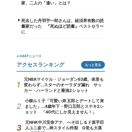
家、二人の「違い」とは？
死去した丹羽宇一郎さんは、経済界有数の読
書家だった 『死ぬほど読書』ベストセラー
に
J-CASTニュース
アクセスランキング
もっと見る
元NBAマイケル・ジョーダン63歳、体形も
変わらず...スターのオーラダダ漏れ サッ
カー・ハーランドと最強2ショット
小柳ルミ子「可愛い弟 五郎とデートして来
ました」...4歳年下・野口五郎とステキ2シ
ョット 「40代にしか見えません！」
元NHK中川安奈アナ、へそ出し＆ド派手巨
人ユニ姿で...神スタイル炸裂 G党も大喜