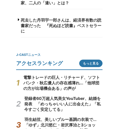
家、二人の「違い」とは？
死去した丹羽宇一郎さんは、経済界有数の読
書家だった 『死ぬほど読書』ベストセラー
に
J-CASTニュース
アクセスランキング
もっと見る
電撃トレードの巨人・リチャード、ソフト
バンク・秋広優人の存在感薄れ...「他球団
の方が出場機会ある」の声が
登録者60万超人気美女YouTuber、結婚を
発表 「めっちゃいい人に出会えた」「私
今すごく安定してる」
羽生結弦、美しいブルー基調の衣装で...
「ゆず」北川悠仁・岩沢厚治と3ショッ