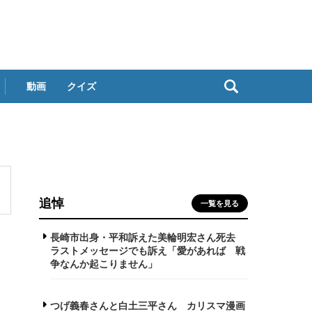
動画
クイズ
追悼
一覧を見る
長崎市出身・平和訴えた美輪明宏さん死去
ラストメッセージでも訴え「愛があれば 戦
争なんか起こりません」
つげ義春さんと白土三平さん カリスマ漫画