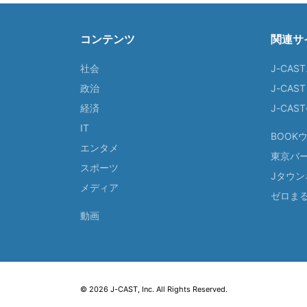
コンテンツ
関連サ
社会
J-CAS
政治
J-CAS
経済
J-CA
IT
BOOK
エンタメ
東京バ
スポーツ
Jタウン
メディア
ゼロま
動画
© 2026 J-CAST, Inc. All Rights Reserved.