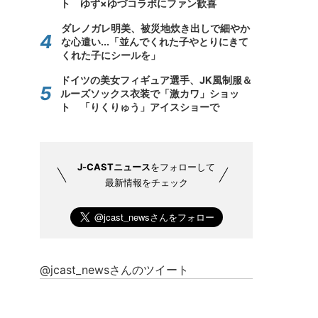
ト ゆず×ゆづコラボにファン歓喜
ダレノガレ明美、被災地炊き出しで細やか
な心遣い...「並んでくれた子やとりにきて
くれた子にシールを」
ドイツの美女フィギュア選手、JK風制服＆
ルーズソックス衣装で「激カワ」ショッ
ト 「りくりゅう」アイスショーで
J-CASTニュース
をフォローして
最新情報をチェック
@jcast_newsさんのツイート