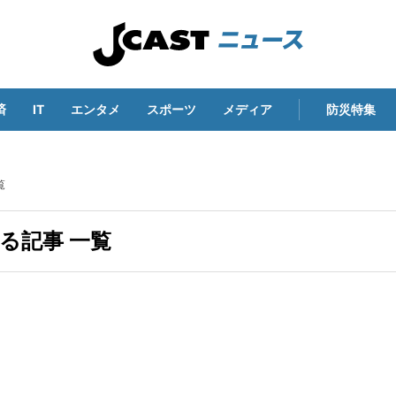
済
IT
エンタメ
スポーツ
メディア
防災特集
覧
る記事 一覧