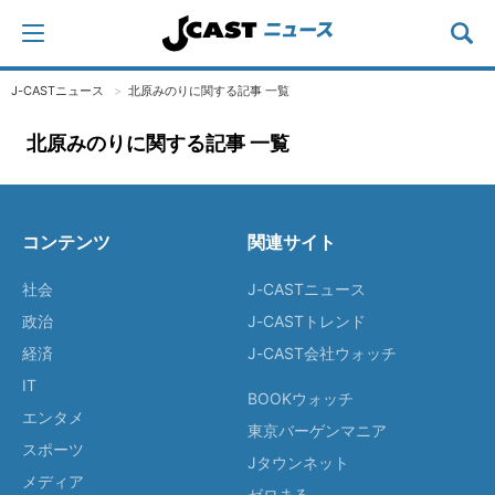
J-CASTニュース
北原みのりに関する記事 一覧
北原みのりに関する記事 一覧
コンテンツ
関連サイト
社会
J-CASTニュース
政治
J-CASTトレンド
経済
J-CAST会社ウォッチ
IT
BOOKウォッチ
エンタメ
東京バーゲンマニア
スポーツ
Jタウンネット
メディア
ゼロまる