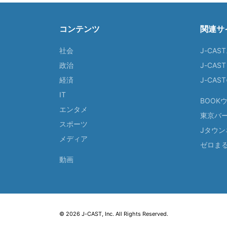
コンテンツ
関連サ
社会
J-CAS
政治
J-CAS
経済
J-CA
IT
BOOK
エンタメ
東京バ
スポーツ
Jタウン
メディア
ゼロま
動画
© 2026 J-CAST, Inc. All Rights Reserved.