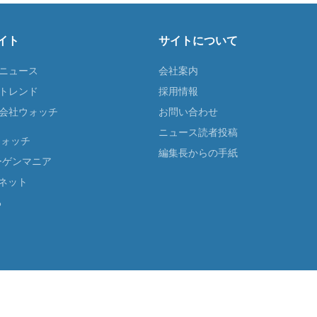
イト
サイトについて
Tニュース
会社案内
Tトレンド
採用情報
ST会社ウォッチ
お問い合わせ
ニュース読者投稿
ウォッチ
編集長からの手紙
ーゲンマニア
ネット
る