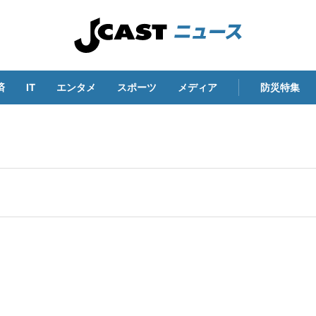
済
IT
エンタメ
スポーツ
メディア
防災特集