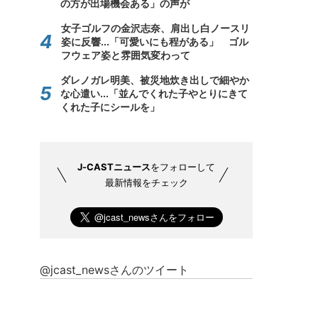
の方が出場機会ある」の声が
女子ゴルフの金沢志奈、肩出し白ノースリ
姿に反響...「可愛いにも程がある」 ゴル
フウェア姿と雰囲気変わって
ダレノガレ明美、被災地炊き出しで細やか
な心遣い...「並んでくれた子やとりにきて
くれた子にシールを」
J-CASTニュース
をフォローして
最新情報をチェック
@jcast_newsさんのツイート