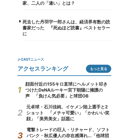
家、二人の「違い」とは？
死去した丹羽宇一郎さんは、経済界有数の読
書家だった 『死ぬほど読書』ベストセラー
に
J-CASTニュース
アクセスランキング
もっと見る
顔面付近の155キロ直球にヘルメット叩き
つけたDeNAルーキー宮下朝陽に擁護の
声 「負けん気必要」と球団OB
元卓球・石川佳純、イケメン陸上選手と2
ショット 「メチャ可愛い」「かわいい笑
顔」「美男美女」話題に
電撃トレードの巨人・リチャード、ソフト
バンク・秋広優人の存在感薄れ...「他球団