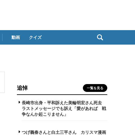
動画
クイズ
追悼
一覧を見る
長崎市出身・平和訴えた美輪明宏さん死去
ラストメッセージでも訴え「愛があれば 戦
争なんか起こりません」
つげ義春さんと白土三平さん カリスマ漫画