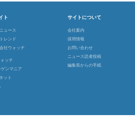
イト
サイトについて
Tニュース
会社案内
Tトレンド
採用情報
ST会社ウォッチ
お問い合わせ
ニュース読者投稿
ウォッチ
編集長からの手紙
ーゲンマニア
ネット
る