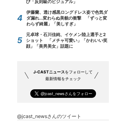
び「反則級のビジュアル」
伊藤蘭、透け感黒ロングドレス姿で色気ダ
ダ漏れ...変わらぬ美貌の衝撃 「ずっと変
わらず綺麗」「美しすぎ」
元卓球・石川佳純、イケメン陸上選手と2
ショット 「メチャ可愛い」「かわいい笑
顔」「美男美女」話題に
J-CASTニュース
をフォローして
最新情報をチェック
@jcast_newsさんのツイート