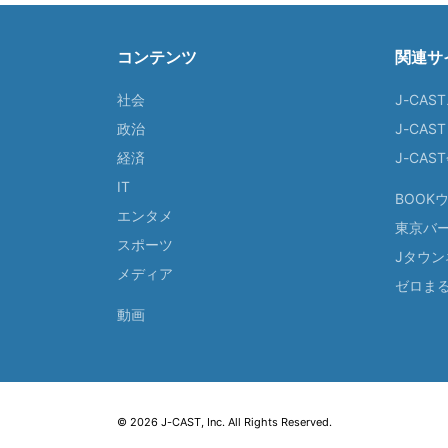
コンテンツ
関連サ
社会
J-CAS
政治
J-CAS
経済
J-CA
IT
BOOK
エンタメ
東京バ
スポーツ
Jタウン
メディア
ゼロま
動画
© 2026 J-CAST, Inc. All Rights Reserved.