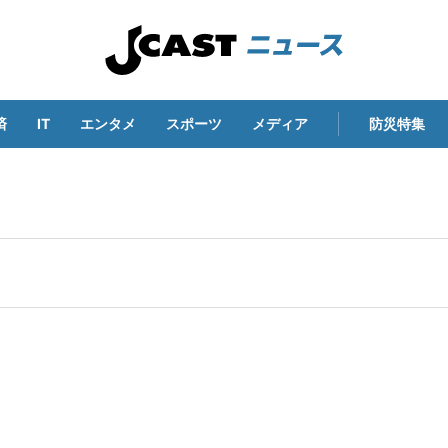
済
IT
エンタメ
スポーツ
メディア
防災特集