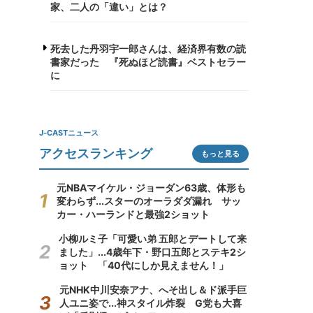
家、二人の「違い」とは？
死去した丹羽宇一郎さんは、経済界有数の読
書家だった 『死ぬほど読書』ベストセラー
に
J-CASTニュース
アクセスランキング
もっと見る
元NBAマイケル・ジョーダン63歳、体形も
変わらず...スターのオーラダダ漏れ サッ
カー・ハーランドと最強2ショット
小柳ルミ子「可愛い弟 五郎とデートして来
ました」...4歳年下・野口五郎とステキ2シ
ョット 「40代にしか見えません！」
元NHK中川安奈アナ、へそ出し＆ド派手巨
人ユニ姿で...神スタイル炸裂 G党も大喜