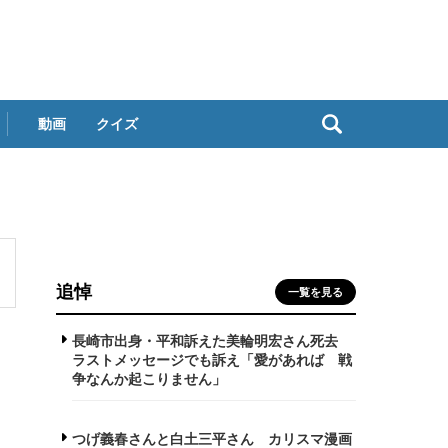
動画
クイズ
追悼
一覧を見る
長崎市出身・平和訴えた美輪明宏さん死去
ラストメッセージでも訴え「愛があれば 戦
争なんか起こりません」
つげ義春さんと白土三平さん カリスマ漫画