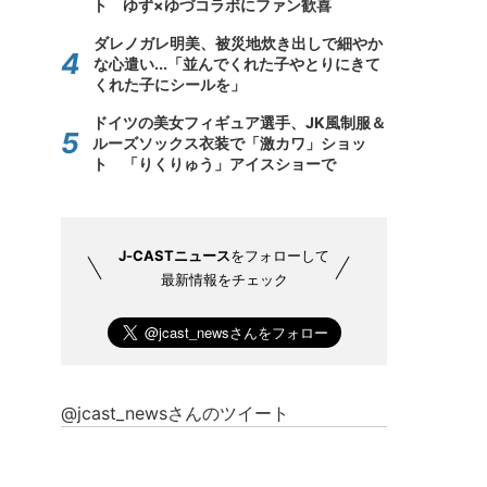
ト ゆず×ゆづコラボにファン歓喜
ダレノガレ明美、被災地炊き出しで細やか
な心遣い...「並んでくれた子やとりにきて
くれた子にシールを」
ドイツの美女フィギュア選手、JK風制服＆
ルーズソックス衣装で「激カワ」ショッ
ト 「りくりゅう」アイスショーで
J-CASTニュース
をフォローして
最新情報をチェック
@jcast_newsさんのツイート