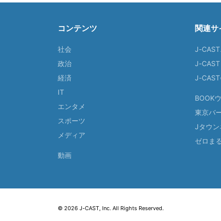
コンテンツ
関連サ
社会
J-CAS
政治
J-CAS
経済
J-CA
IT
BOOK
エンタメ
東京バ
スポーツ
Jタウン
メディア
ゼロま
動画
© 2026 J-CAST, Inc. All Rights Reserved.