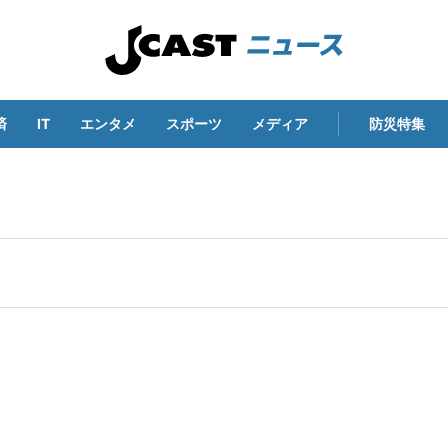
済
IT
エンタメ
スポーツ
メディア
防災特集