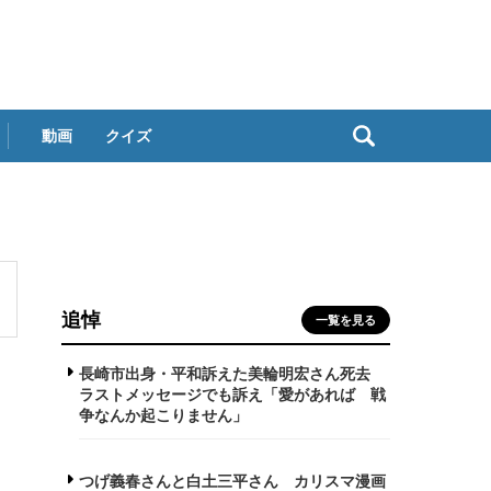
動画
クイズ
追悼
一覧を見る
長崎市出身・平和訴えた美輪明宏さん死去
ラストメッセージでも訴え「愛があれば 戦
争なんか起こりません」
つげ義春さんと白土三平さん カリスマ漫画