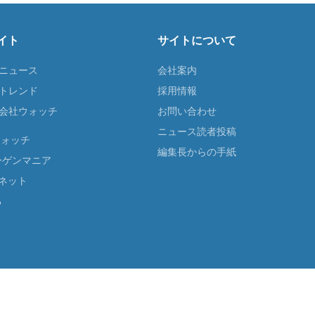
イト
サイトについて
Tニュース
会社案内
Tトレンド
採用情報
ST会社ウォッチ
お問い合わせ
ニュース読者投稿
ウォッチ
編集長からの手紙
ーゲンマニア
ネット
る