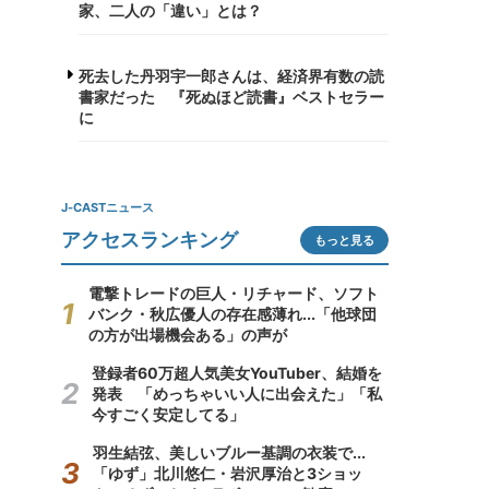
家、二人の「違い」とは？
死去した丹羽宇一郎さんは、経済界有数の読
書家だった 『死ぬほど読書』ベストセラー
に
J-CASTニュース
アクセスランキング
もっと見る
電撃トレードの巨人・リチャード、ソフト
バンク・秋広優人の存在感薄れ...「他球団
の方が出場機会ある」の声が
登録者60万超人気美女YouTuber、結婚を
発表 「めっちゃいい人に出会えた」「私
今すごく安定してる」
羽生結弦、美しいブルー基調の衣装で...
「ゆず」北川悠仁・岩沢厚治と3ショッ