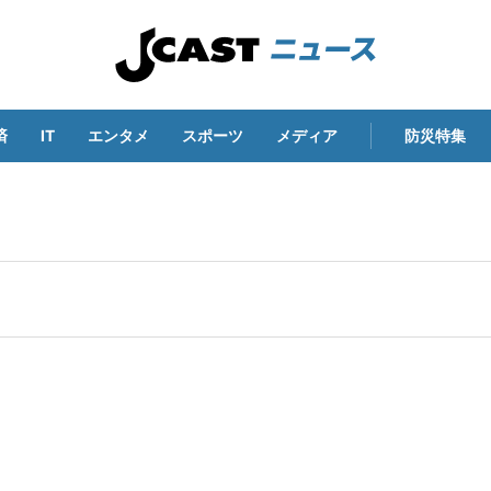
済
IT
エンタメ
スポーツ
メディア
防災特集