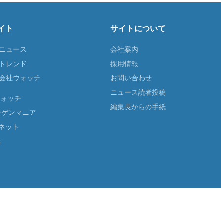
イト
サイトについて
Tニュース
会社案内
Tトレンド
採用情報
ST会社ウォッチ
お問い合わせ
ニュース読者投稿
ウォッチ
編集長からの手紙
ーゲンマニア
ネット
る