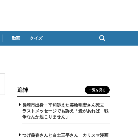
動画
クイズ
追悼
一覧を見る
長崎市出身・平和訴えた美輪明宏さん死去
ラストメッセージでも訴え「愛があれば 戦
争なんか起こりません」
つげ義春さんと白土三平さん カリスマ漫画