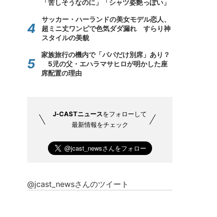
「苦しそうなのに」「シャツ姿艶っぽい」
サッカー・ハーランドの美女モデル恋人、
超ミニ丈ワンピで色気ダダ漏れ すらり神
スタイルの美貌
家族旅行の機内で「パパだけ別席」あり？
5児の父・エハラマサヒロが明かした座
席配置の理由
J-CASTニュース
をフォローして
最新情報をチェック
@jcast_newsさんのツイート