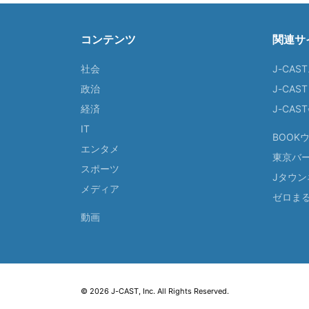
コンテンツ
関連サ
社会
J-CAS
政治
J-CAS
経済
J-CA
IT
BOOK
エンタメ
東京バ
スポーツ
Jタウン
メディア
ゼロま
動画
© 2026 J-CAST, Inc. All Rights Reserved.