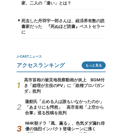
家、二人の「違い」とは？
死去した丹羽宇一郎さんは、経済界有数の読
書家だった 『死ぬほど読書』ベストセラー
に
J-CASTニュース
アクセスランキング
もっと見る
高市首相の被災地視察動画が炎上 BGM付
き「総理が主役のPV」に「政権プロパガン
ダ」批判
蓮舫氏「止める人は誰もいなかったのか」
「あまりにも愕然」 高市首相「上空から
合掌」巡る投稿を批判
NHK朝ドラ「風、薫る」、色気ダダ漏れ俳
優の強烈インパクト登場シーンに沸く