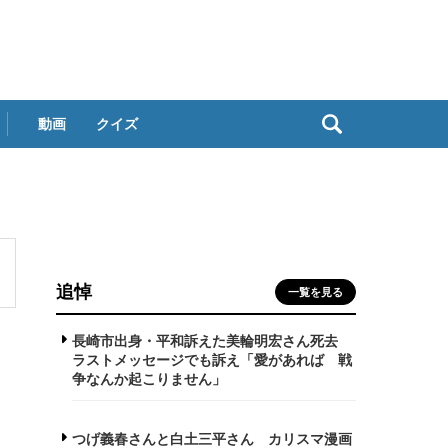
動画
クイズ
追悼
一覧を見る
長崎市出身・平和訴えた美輪明宏さん死去
ラストメッセージでも訴え「愛があれば 戦
争なんか起こりません」
つげ義春さんと白土三平さん カリスマ漫画