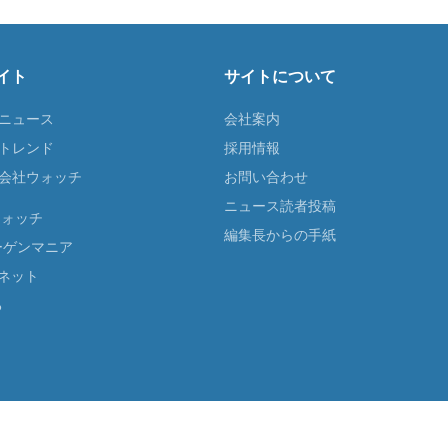
イト
サイトについて
Tニュース
会社案内
Tトレンド
採用情報
ST会社ウォッチ
お問い合わせ
ニュース読者投稿
ウォッチ
編集長からの手紙
ーゲンマニア
ネット
る