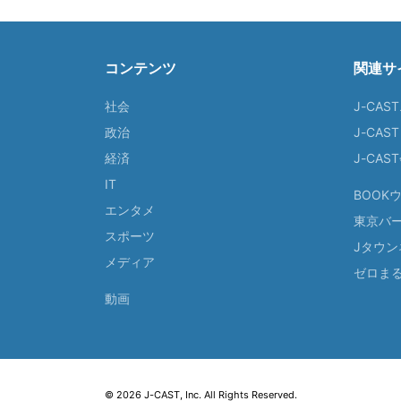
コンテンツ
関連サ
社会
J-CAS
政治
J-CAS
経済
J-CA
IT
BOOK
エンタメ
東京バ
スポーツ
Jタウン
メディア
ゼロま
動画
© 2026 J-CAST, Inc. All Rights Reserved.