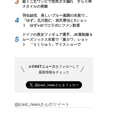
超ミニ丈ワンピで色気ダダ漏れ すらり神
スタイルの美貌
羽生結弦、美しいブルー基調の衣装で...
「ゆず」北川悠仁・岩沢厚治と3ショッ
ト ゆず×ゆづコラボにファン歓喜
ドイツの美女フィギュア選手、JK風制服＆
ルーズソックス衣装で「激カワ」ショッ
ト 「りくりゅう」アイスショーで
J-CASTニュース
をフォローして
最新情報をチェック
@jcast_newsさんのツイート