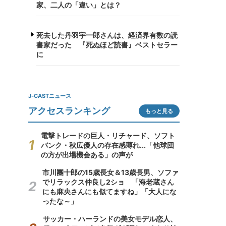
家、二人の「違い」とは？
死去した丹羽宇一郎さんは、経済界有数の読
書家だった 『死ぬほど読書』ベストセラー
に
J-CASTニュース
アクセスランキング
もっと見る
電撃トレードの巨人・リチャード、ソフト
バンク・秋広優人の存在感薄れ...「他球団
の方が出場機会ある」の声が
市川團十郎の15歳長女＆13歳長男、ソファ
でリラックス仲良し2ショ 「海老蔵さん
にも麻央さんにも似てますね」「大人にな
ったな～」
サッカー・ハーランドの美女モデル恋人、