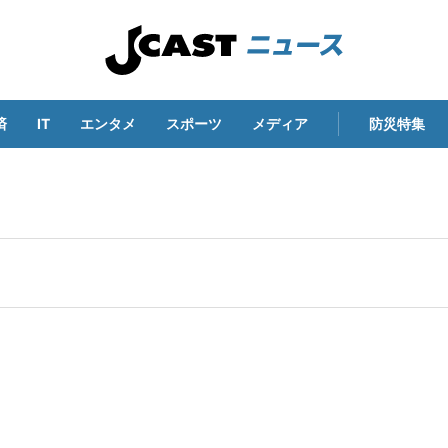
済
IT
エンタメ
スポーツ
メディア
防災特集