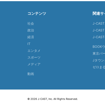
コンテンツ
関連サ
社会
J-CAS
政治
J-CAS
経済
J-CA
IT
BOOK
エンタメ
東京バ
スポーツ
Jタウン
メディア
ゼロま
動画
© 2026 J-CAST, Inc. All Rights Reserved.