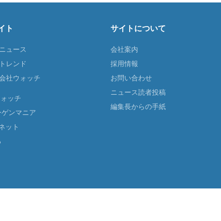
イト
サイトについて
Tニュース
会社案内
Tトレンド
採用情報
ST会社ウォッチ
お問い合わせ
ニュース読者投稿
ウォッチ
編集長からの手紙
ーゲンマニア
ネット
る