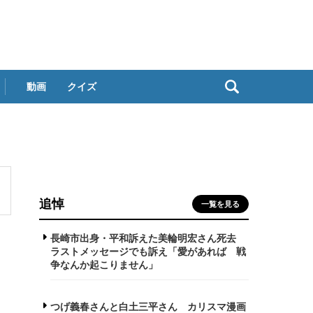
動画
クイズ
追悼
一覧を見る
長崎市出身・平和訴えた美輪明宏さん死去
ラストメッセージでも訴え「愛があれば 戦
争なんか起こりません」
つげ義春さんと白土三平さん カリスマ漫画