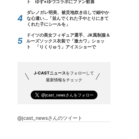
ト ゆず×ゆづコラボにファン歓喜
ダレノガレ明美、被災地炊き出しで細やか
な心遣い...「並んでくれた子やとりにきて
くれた子にシールを」
ドイツの美女フィギュア選手、JK風制服＆
ルーズソックス衣装で「激カワ」ショッ
ト 「りくりゅう」アイスショーで
J-CASTニュース
をフォローして
最新情報をチェック
@jcast_newsさんのツイート