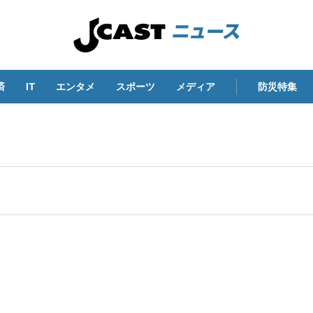
済
IT
エンタメ
スポーツ
メディア
防災特集