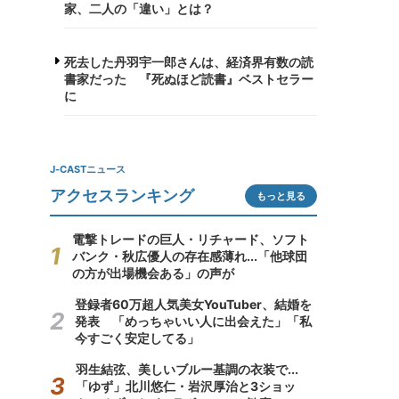
家、二人の「違い」とは？
死去した丹羽宇一郎さんは、経済界有数の読
書家だった 『死ぬほど読書』ベストセラー
に
J-CASTニュース
アクセスランキング
もっと見る
電撃トレードの巨人・リチャード、ソフト
バンク・秋広優人の存在感薄れ...「他球団
の方が出場機会ある」の声が
登録者60万超人気美女YouTuber、結婚を
発表 「めっちゃいい人に出会えた」「私
今すごく安定してる」
羽生結弦、美しいブルー基調の衣装で...
「ゆず」北川悠仁・岩沢厚治と3ショッ