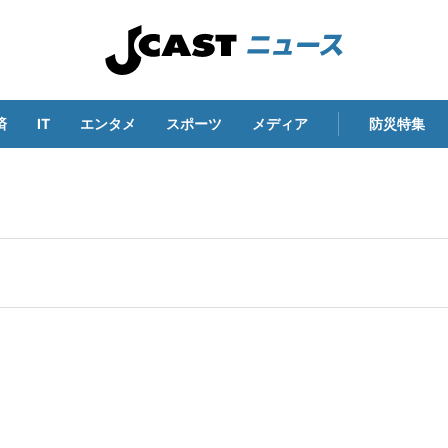
済
IT
エンタメ
スポーツ
メディア
防災特集