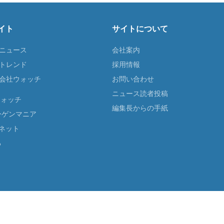
イト
サイトについて
Tニュース
会社案内
Tトレンド
採用情報
ST会社ウォッチ
お問い合わせ
ニュース読者投稿
ウォッチ
編集長からの手紙
ーゲンマニア
ネット
る