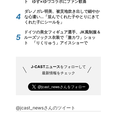
ト ゆず×ゆづコラボにファン歓喜
ダレノガレ明美、被災地炊き出しで細やか
な心遣い...「並んでくれた子やとりにきて
くれた子にシールを」
ドイツの美女フィギュア選手、JK風制服＆
ルーズソックス衣装で「激カワ」ショッ
ト 「りくりゅう」アイスショーで
J-CASTニュース
をフォローして
最新情報をチェック
@jcast_newsさんのツイート