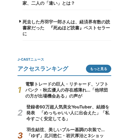
家、二人の「違い」とは？
死去した丹羽宇一郎さんは、経済界有数の読
書家だった 『死ぬほど読書』ベストセラー
に
J-CASTニュース
アクセスランキング
もっと見る
電撃トレードの巨人・リチャード、ソフト
バンク・秋広優人の存在感薄れ...「他球団
の方が出場機会ある」の声が
登録者60万超人気美女YouTuber、結婚を
発表 「めっちゃいい人に出会えた」「私
今すごく安定してる」
羽生結弦、美しいブルー基調の衣装で...
「ゆず」北川悠仁・岩沢厚治と3ショッ