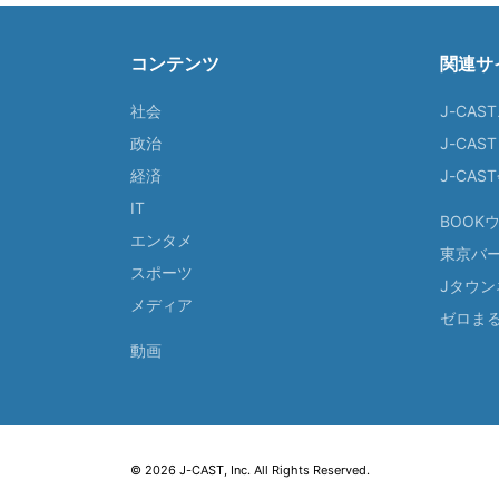
コンテンツ
関連サ
社会
J-CAS
政治
J-CAS
経済
J-CA
IT
BOOK
エンタメ
東京バ
スポーツ
Jタウン
メディア
ゼロま
動画
© 2026 J-CAST, Inc. All Rights Reserved.