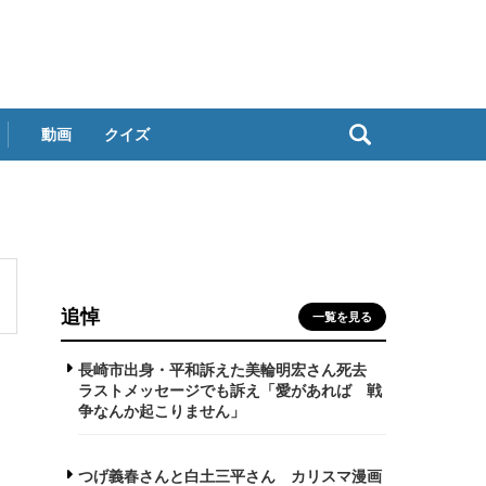
動画
クイズ
追悼
一覧を見る
長崎市出身・平和訴えた美輪明宏さん死去
ラストメッセージでも訴え「愛があれば 戦
争なんか起こりません」
つげ義春さんと白土三平さん カリスマ漫画