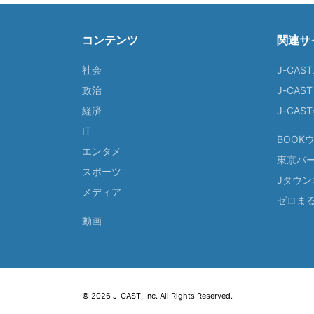
コンテンツ
関連サ
社会
J-CAS
政治
J-CAS
経済
J-CA
IT
BOOK
エンタメ
東京バ
スポーツ
Jタウン
メディア
ゼロま
動画
© 2026 J-CAST, Inc. All Rights Reserved.