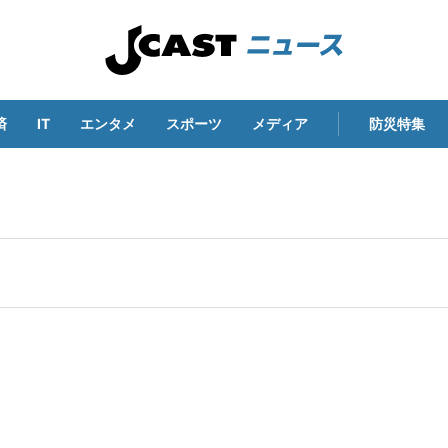
済
IT
エンタメ
スポーツ
メディア
防災特集