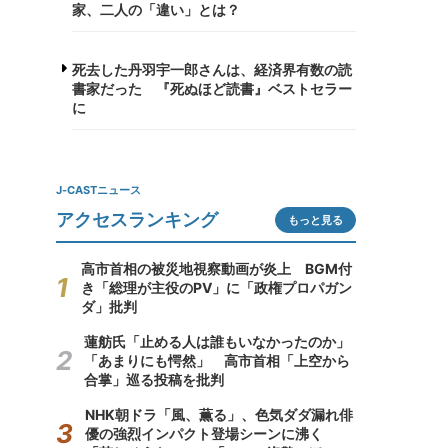
家、二人の「違い」とは？
死去した丹羽宇一郎さんは、経済界有数の読
書家だった 『死ぬほど読書』ベストセラー
に
J-CASTニュース
アクセスランキング
もっと見る
高市首相の被災地視察動画が炎上 BGM付
き「総理が主役のPV」に「政権プロパガン
ダ」批判
蓮舫氏「止める人は誰もいなかったのか」
「あまりにも愕然」 高市首相「上空から
合掌」巡る投稿を批判
NHK朝ドラ「風、薫る」、色気ダダ漏れ俳
優の強烈インパクト登場シーンに沸く