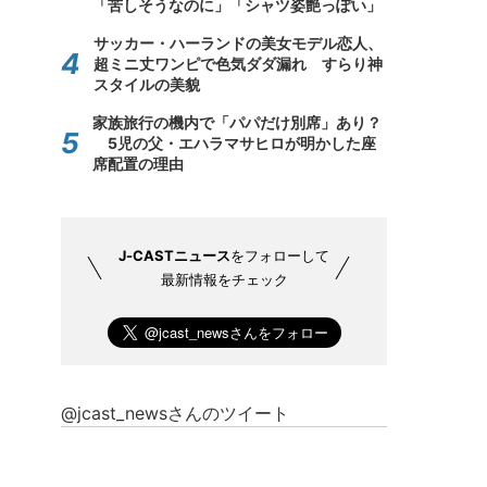
「苦しそうなのに」「シャツ姿艶っぽい」
サッカー・ハーランドの美女モデル恋人、
超ミニ丈ワンピで色気ダダ漏れ すらり神
スタイルの美貌
家族旅行の機内で「パパだけ別席」あり？
5児の父・エハラマサヒロが明かした座
席配置の理由
J-CASTニュース
をフォローして
最新情報をチェック
@jcast_newsさんのツイート