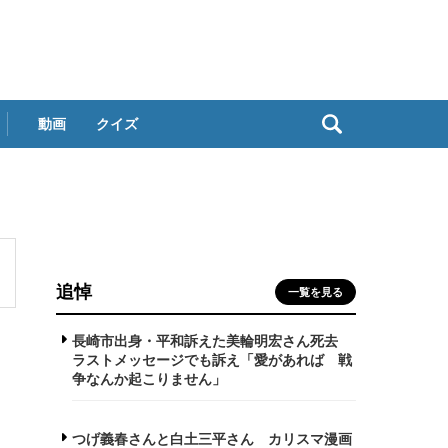
動画
クイズ
追悼
一覧を見る
長崎市出身・平和訴えた美輪明宏さん死去
ラストメッセージでも訴え「愛があれば 戦
争なんか起こりません」
つげ義春さんと白土三平さん カリスマ漫画