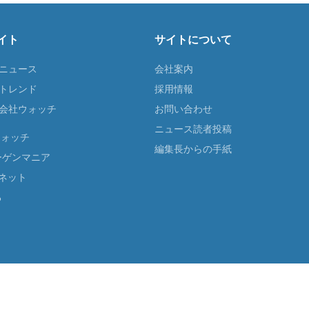
イト
サイトについて
Tニュース
会社案内
Tトレンド
採用情報
ST会社ウォッチ
お問い合わせ
ニュース読者投稿
ウォッチ
編集長からの手紙
ーゲンマニア
ネット
る