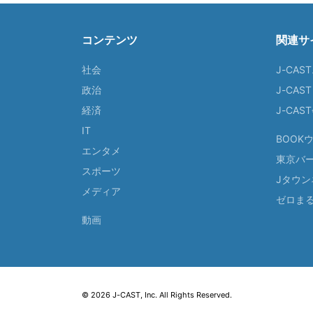
コンテンツ
関連サ
社会
J-CAS
政治
J-CAS
経済
J-CA
IT
BOOK
エンタメ
東京バ
スポーツ
Jタウン
メディア
ゼロま
動画
© 2026 J-CAST, Inc. All Rights Reserved.