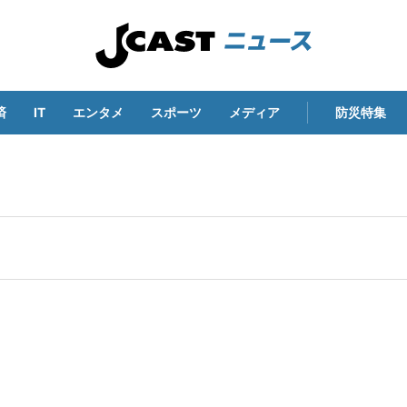
済
IT
エンタメ
スポーツ
メディア
防災特集