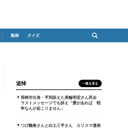
動画
クイズ
追悼
一覧を見る
長崎市出身・平和訴えた美輪明宏さん死去
ラストメッセージでも訴え「愛があれば 戦
争なんか起こりません」
つげ義春さんと白土三平さん カリスマ漫画