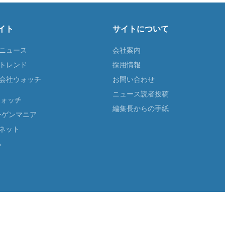
イト
サイトについて
Tニュース
会社案内
Tトレンド
採用情報
ST会社ウォッチ
お問い合わせ
ニュース読者投稿
ウォッチ
編集長からの手紙
ーゲンマニア
ネット
る