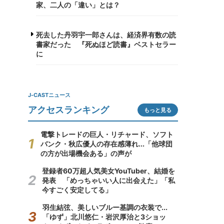
家、二人の「違い」とは？
死去した丹羽宇一郎さんは、経済界有数の読
書家だった 『死ぬほど読書』ベストセラー
に
J-CASTニュース
アクセスランキング
もっと見る
電撃トレードの巨人・リチャード、ソフト
バンク・秋広優人の存在感薄れ...「他球団
の方が出場機会ある」の声が
登録者60万超人気美女YouTuber、結婚を
発表 「めっちゃいい人に出会えた」「私
今すごく安定してる」
羽生結弦、美しいブルー基調の衣装で...
「ゆず」北川悠仁・岩沢厚治と3ショッ