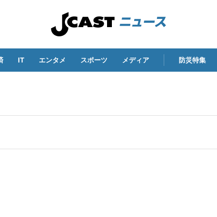
済
IT
エンタメ
スポーツ
メディア
防災特集