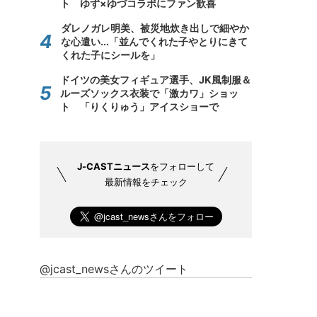
ト ゆず×ゆづコラボにファン歓喜
ダレノガレ明美、被災地炊き出しで細やか
な心遣い...「並んでくれた子やとりにきて
くれた子にシールを」
ドイツの美女フィギュア選手、JK風制服＆
ルーズソックス衣装で「激カワ」ショッ
ト 「りくりゅう」アイスショーで
J-CASTニュース
をフォローして
最新情報をチェック
@jcast_newsさんのツイート