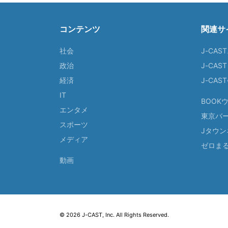
コンテンツ
関連サ
社会
J-CAS
政治
J-CAS
経済
J-CA
IT
BOOK
エンタメ
東京バ
スポーツ
Jタウン
メディア
ゼロま
動画
© 2026 J-CAST, Inc. All Rights Reserved.