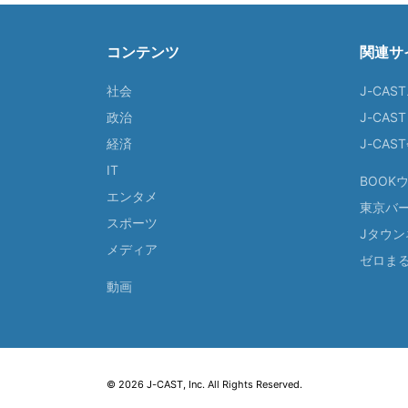
コンテンツ
関連サ
社会
J-CAS
政治
J-CAS
経済
J-CA
IT
BOOK
エンタメ
東京バ
スポーツ
Jタウン
メディア
ゼロま
動画
© 2026 J-CAST, Inc. All Rights Reserved.