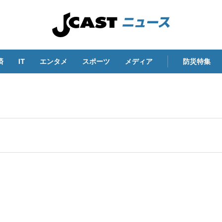
済
IT
エンタメ
スポーツ
メディア
防災特集