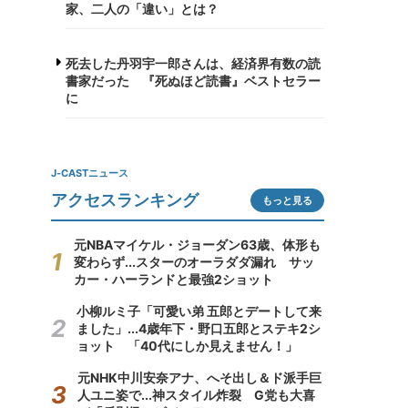
家、二人の「違い」とは？
死去した丹羽宇一郎さんは、経済界有数の読
書家だった 『死ぬほど読書』ベストセラー
に
J-CASTニュース
アクセスランキング
もっと見る
元NBAマイケル・ジョーダン63歳、体形も
変わらず...スターのオーラダダ漏れ サッ
カー・ハーランドと最強2ショット
小柳ルミ子「可愛い弟 五郎とデートして来
ました」...4歳年下・野口五郎とステキ2シ
ョット 「40代にしか見えません！」
元NHK中川安奈アナ、へそ出し＆ド派手巨
人ユニ姿で...神スタイル炸裂 G党も大喜