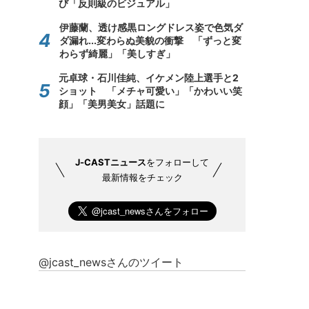
び「反則級のビジュアル」
伊藤蘭、透け感黒ロングドレス姿で色気ダ
ダ漏れ...変わらぬ美貌の衝撃 「ずっと変
わらず綺麗」「美しすぎ」
元卓球・石川佳純、イケメン陸上選手と2
ショット 「メチャ可愛い」「かわいい笑
顔」「美男美女」話題に
J-CASTニュース
をフォローして
最新情報をチェック
@jcast_newsさんのツイート