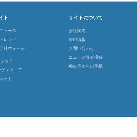
イト
サイトについて
Tニュース
会社案内
Tトレンド
採用情報
ST会社ウォッチ
お問い合わせ
ニュース読者投稿
ウォッチ
編集長からの手紙
ーゲンマニア
ネット
る