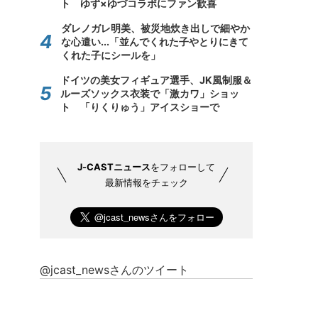
ト ゆず×ゆづコラボにファン歓喜
ダレノガレ明美、被災地炊き出しで細やか
な心遣い...「並んでくれた子やとりにきて
くれた子にシールを」
ドイツの美女フィギュア選手、JK風制服＆
ルーズソックス衣装で「激カワ」ショッ
ト 「りくりゅう」アイスショーで
J-CASTニュース
をフォローして
最新情報をチェック
@jcast_newsさんのツイート