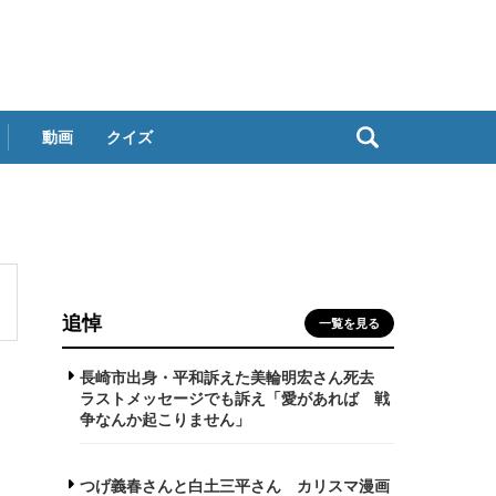
動画
クイズ
追悼
一覧を見る
長崎市出身・平和訴えた美輪明宏さん死去
ラストメッセージでも訴え「愛があれば 戦
争なんか起こりません」
つげ義春さんと白土三平さん カリスマ漫画