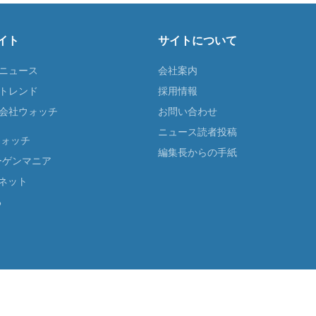
イト
サイトについて
Tニュース
会社案内
Tトレンド
採用情報
ST会社ウォッチ
お問い合わせ
ニュース読者投稿
ウォッチ
編集長からの手紙
ーゲンマニア
ネット
る