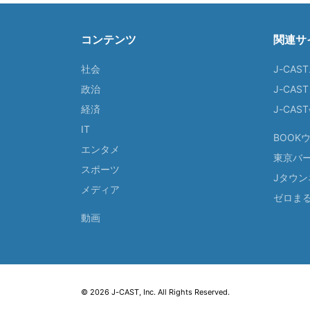
コンテンツ
関連サ
社会
J-CAS
政治
J-CAS
経済
J-CA
IT
BOOK
エンタメ
東京バ
スポーツ
Jタウン
メディア
ゼロま
動画
© 2026 J-CAST, Inc. All Rights Reserved.