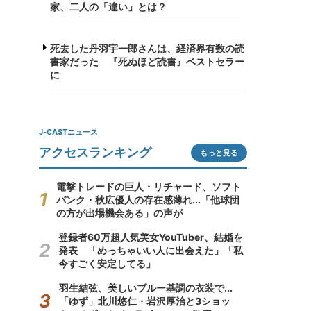
家、二人の「違い」とは？
死去した丹羽宇一郎さんは、経済界有数の読
書家だった 『死ぬほど読書』ベストセラー
に
J-CASTニュース
アクセスランキング
もっと見る
電撃トレードの巨人・リチャード、ソフト
バンク・秋広優人の存在感薄れ...「他球団
の方が出場機会ある」の声が
登録者60万超人気美女YouTuber、結婚を
発表 「めっちゃいい人に出会えた」「私
今すごく安定してる」
羽生結弦、美しいブルー基調の衣装で...
「ゆず」北川悠仁・岩沢厚治と3ショッ