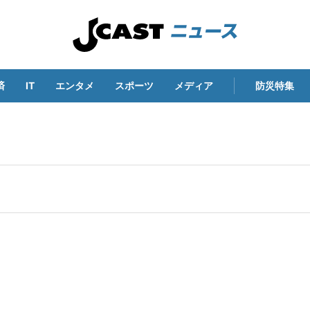
済
IT
エンタメ
スポーツ
メディア
防災特集