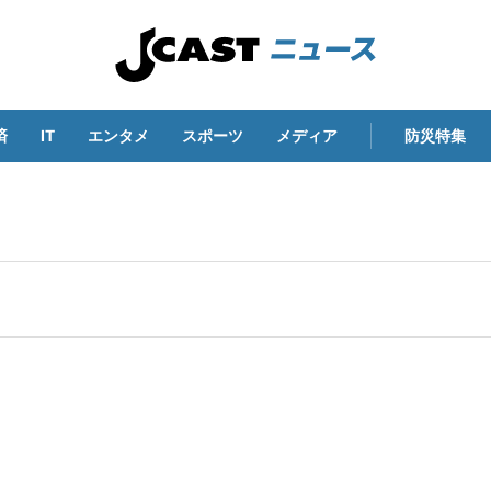
済
IT
エンタメ
スポーツ
メディア
防災特集