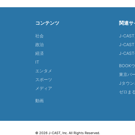
コンテンツ
関連サ
社会
J-CAS
政治
J-CAS
経済
J-CA
IT
BOOK
エンタメ
東京バ
スポーツ
Jタウン
メディア
ゼロま
動画
© 2026 J-CAST, Inc. All Rights Reserved.