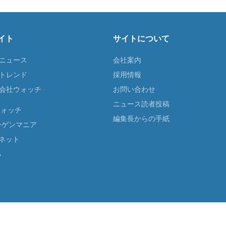
イト
サイトについて
Tニュース
会社案内
Tトレンド
採用情報
ST会社ウォッチ
お問い合わせ
ニュース読者投稿
ウォッチ
編集長からの手紙
ーゲンマニア
ネット
る