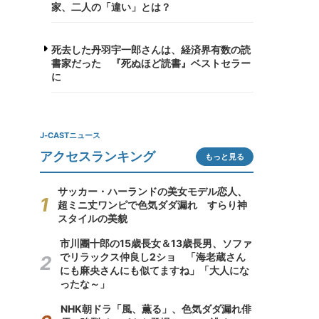
家、二人の「違い」とは？
死去した丹羽宇一郎さんは、経済界有数の読
書家だった 『死ぬほど読書』ベストセラー
に
J-CASTニュース
アクセスランキング
もっと見る
サッカー・ハーランドの美女モデル恋人、
超ミニ丈ワンピで色気ダダ漏れ すらり神
スタイルの美貌
市川團十郎の15歳長女＆13歳長男、ソファ
でリラックス仲良し2ショ 「海老蔵さん
にも麻央さんにも似てますね」「大人にな
ったな～」
NHK朝ドラ「風、薫る」、色気ダダ漏れ俳