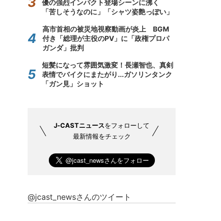
優の強烈インパクト登場シーンに沸く
「苦しそうなのに」「シャツ姿艶っぽい」
高市首相の被災地視察動画が炎上 BGM
付き「総理が主役のPV」に「政権プロパ
ガンダ」批判
短髪になって雰囲気激変！長瀬智也、真剣
表情でバイクにまたがり...ガソリンタンク
「ガン見」ショット
J-CASTニュース
をフォローして
最新情報をチェック
@jcast_newsさんのツイート