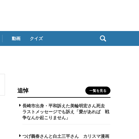
動画
クイズ
追悼
一覧を見る
長崎市出身・平和訴えた美輪明宏さん死去
ラストメッセージでも訴え「愛があれば 戦
争なんか起こりません」
つげ義春さんと白土三平さん カリスマ漫画