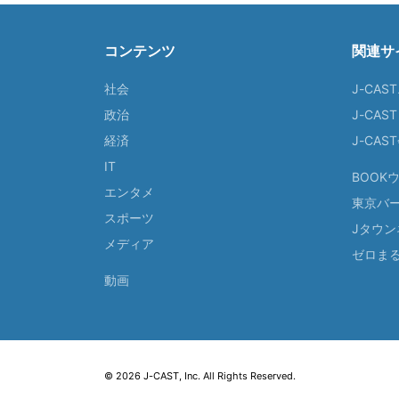
コンテンツ
関連サ
社会
J-CAS
政治
J-CAS
経済
J-CA
IT
BOOK
エンタメ
東京バ
スポーツ
Jタウン
メディア
ゼロま
動画
© 2026 J-CAST, Inc. All Rights Reserved.