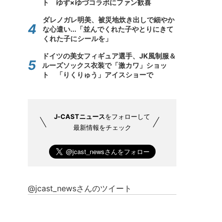
ト ゆず×ゆづコラボにファン歓喜
ダレノガレ明美、被災地炊き出しで細やか
な心遣い...「並んでくれた子やとりにきて
くれた子にシールを」
ドイツの美女フィギュア選手、JK風制服＆
ルーズソックス衣装で「激カワ」ショッ
ト 「りくりゅう」アイスショーで
J-CASTニュース
をフォローして
最新情報をチェック
@jcast_newsさんのツイート