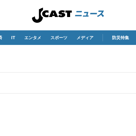
済
IT
エンタメ
スポーツ
メディア
防災特集