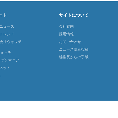
イト
サイトについて
Tニュース
会社案内
Tトレンド
採用情報
ST会社ウォッチ
お問い合わせ
ニュース読者投稿
ウォッチ
編集長からの手紙
ーゲンマニア
ネット
る