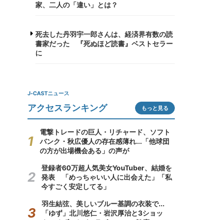
家、二人の「違い」とは？
死去した丹羽宇一郎さんは、経済界有数の読
書家だった 『死ぬほど読書』ベストセラー
に
J-CASTニュース
アクセスランキング
もっと見る
電撃トレードの巨人・リチャード、ソフト
バンク・秋広優人の存在感薄れ...「他球団
の方が出場機会ある」の声が
登録者60万超人気美女YouTuber、結婚を
発表 「めっちゃいい人に出会えた」「私
今すごく安定してる」
羽生結弦、美しいブルー基調の衣装で...
「ゆず」北川悠仁・岩沢厚治と3ショッ