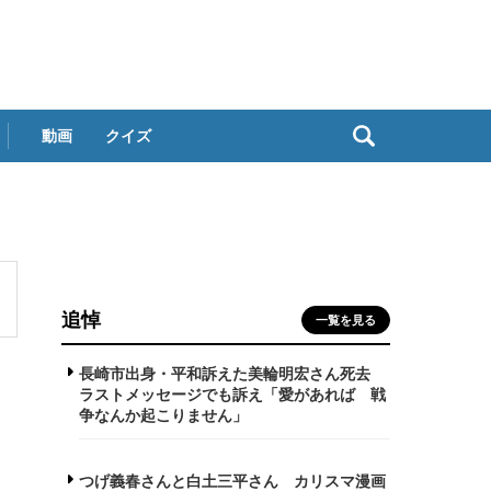
動画
クイズ
追悼
一覧を見る
長崎市出身・平和訴えた美輪明宏さん死去
ラストメッセージでも訴え「愛があれば 戦
争なんか起こりません」
つげ義春さんと白土三平さん カリスマ漫画