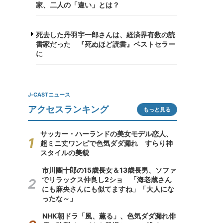
家、二人の「違い」とは？
死去した丹羽宇一郎さんは、経済界有数の読
書家だった 『死ぬほど読書』ベストセラー
に
J-CASTニュース
アクセスランキング
もっと見る
サッカー・ハーランドの美女モデル恋人、
超ミニ丈ワンピで色気ダダ漏れ すらり神
スタイルの美貌
市川團十郎の15歳長女＆13歳長男、ソファ
でリラックス仲良し2ショ 「海老蔵さん
にも麻央さんにも似てますね」「大人にな
ったな～」
NHK朝ドラ「風、薫る」、色気ダダ漏れ俳