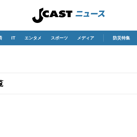
済
IT
エンタメ
スポーツ
メディア
防災特集
覧