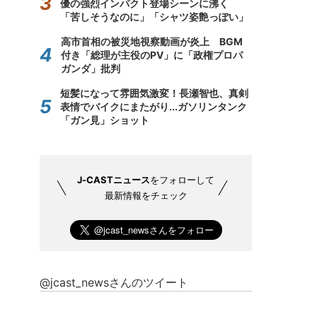
優の強烈インパクト登場シーンに沸く
「苦しそうなのに」「シャツ姿艶っぽい」
高市首相の被災地視察動画が炎上 BGM
付き「総理が主役のPV」に「政権プロパ
ガンダ」批判
短髪になって雰囲気激変！長瀬智也、真剣
表情でバイクにまたがり...ガソリンタンク
「ガン見」ショット
J-CASTニュース
をフォローして
最新情報をチェック
@jcast_newsさんのツイート