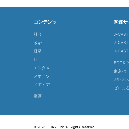
コンテンツ
関連サ
社会
J-CAS
政治
J-CAS
経済
J-CA
IT
BOOK
エンタメ
東京バ
スポーツ
Jタウン
メディア
ゼロま
動画
© 2026 J-CAST, Inc. All Rights Reserved.