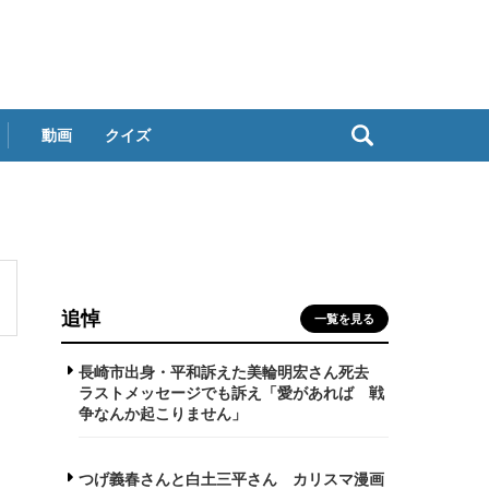
動画
クイズ
追悼
一覧を見る
長崎市出身・平和訴えた美輪明宏さん死去
ラストメッセージでも訴え「愛があれば 戦
争なんか起こりません」
つげ義春さんと白土三平さん カリスマ漫画