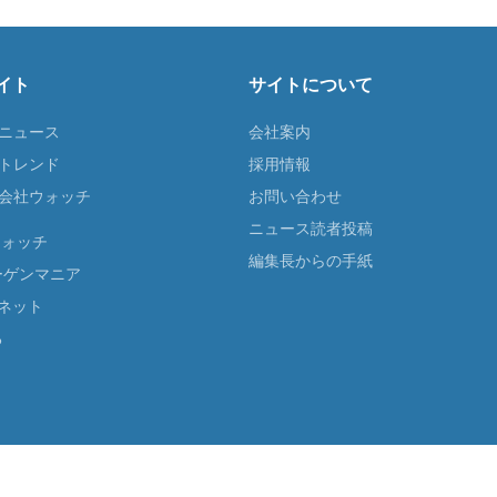
イト
サイトについて
Tニュース
会社案内
Tトレンド
採用情報
ST会社ウォッチ
お問い合わせ
ニュース読者投稿
ウォッチ
編集長からの手紙
ーゲンマニア
ネット
る