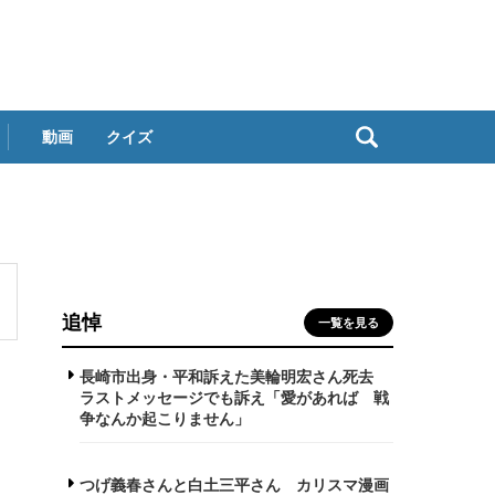
動画
クイズ
追悼
一覧を見る
長崎市出身・平和訴えた美輪明宏さん死去
ラストメッセージでも訴え「愛があれば 戦
争なんか起こりません」
つげ義春さんと白土三平さん カリスマ漫画