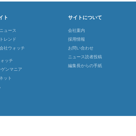
イト
サイトについて
Tニュース
会社案内
Tトレンド
採用情報
ST会社ウォッチ
お問い合わせ
ニュース読者投稿
ウォッチ
編集長からの手紙
ーゲンマニア
ネット
る