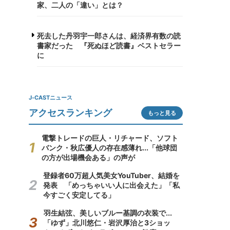
家、二人の「違い」とは？
死去した丹羽宇一郎さんは、経済界有数の読
書家だった 『死ぬほど読書』ベストセラー
に
J-CASTニュース
アクセスランキング
もっと見る
電撃トレードの巨人・リチャード、ソフト
バンク・秋広優人の存在感薄れ...「他球団
の方が出場機会ある」の声が
登録者60万超人気美女YouTuber、結婚を
発表 「めっちゃいい人に出会えた」「私
今すごく安定してる」
羽生結弦、美しいブルー基調の衣装で...
「ゆず」北川悠仁・岩沢厚治と3ショッ