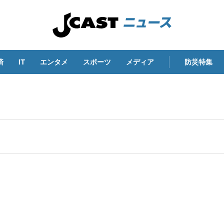
済
IT
エンタメ
スポーツ
メディア
防災特集