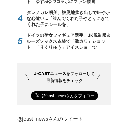
ト ゆず×ゆづコラボにファン歓喜
ダレノガレ明美、被災地炊き出しで細やか
な心遣い...「並んでくれた子やとりにきて
くれた子にシールを」
ドイツの美女フィギュア選手、JK風制服＆
ルーズソックス衣装で「激カワ」ショッ
ト 「りくりゅう」アイスショーで
J-CASTニュース
をフォローして
最新情報をチェック
@jcast_newsさんのツイート