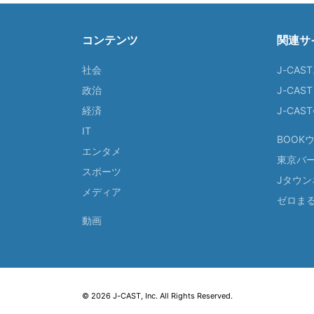
コンテンツ
関連サ
社会
J-CAS
政治
J-CAS
経済
J-CA
IT
BOOK
エンタメ
東京バ
スポーツ
Jタウン
メディア
ゼロま
動画
© 2026 J-CAST, Inc. All Rights Reserved.