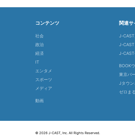
コンテンツ
関連サ
社会
J-CAS
政治
J-CAS
経済
J-CA
IT
BOOK
エンタメ
東京バ
スポーツ
Jタウン
メディア
ゼロま
動画
© 2026 J-CAST, Inc. All Rights Reserved.