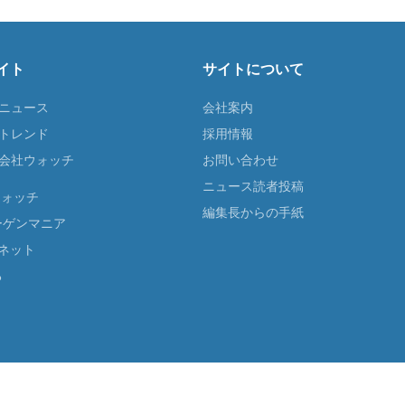
イト
サイトについて
Tニュース
会社案内
Tトレンド
採用情報
ST会社ウォッチ
お問い合わせ
ニュース読者投稿
ウォッチ
編集長からの手紙
ーゲンマニア
ネット
る