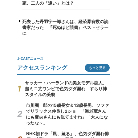
家、二人の「違い」とは？
死去した丹羽宇一郎さんは、経済界有数の読
書家だった 『死ぬほど読書』ベストセラー
に
J-CASTニュース
アクセスランキング
もっと見る
サッカー・ハーランドの美女モデル恋人、
超ミニ丈ワンピで色気ダダ漏れ すらり神
スタイルの美貌
市川團十郎の15歳長女＆13歳長男、ソファ
でリラックス仲良し2ショ 「海老蔵さん
にも麻央さんにも似てますね」「大人にな
ったな～」
NHK朝ドラ「風、薫る」、色気ダダ漏れ俳