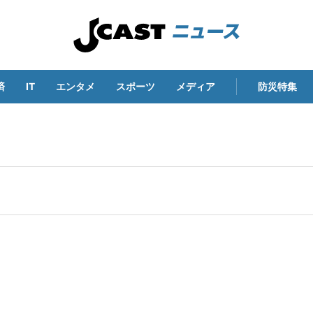
済
IT
エンタメ
スポーツ
メディア
防災特集