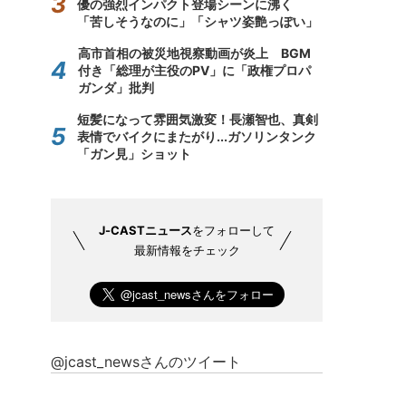
優の強烈インパクト登場シーンに沸く
「苦しそうなのに」「シャツ姿艶っぽい」
高市首相の被災地視察動画が炎上 BGM
付き「総理が主役のPV」に「政権プロパ
ガンダ」批判
短髪になって雰囲気激変！長瀬智也、真剣
表情でバイクにまたがり...ガソリンタンク
「ガン見」ショット
J-CASTニュース
をフォローして
最新情報をチェック
@jcast_newsさんのツイート