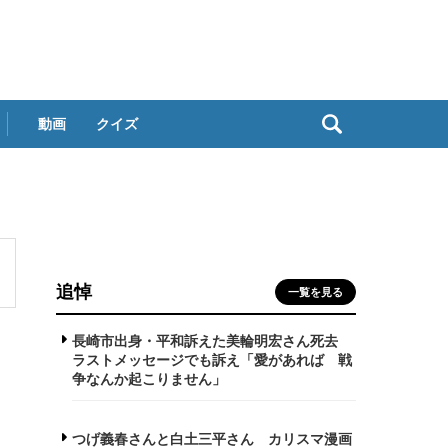
動画
クイズ
追悼
一覧を見る
長崎市出身・平和訴えた美輪明宏さん死去
ラストメッセージでも訴え「愛があれば 戦
争なんか起こりません」
つげ義春さんと白土三平さん カリスマ漫画